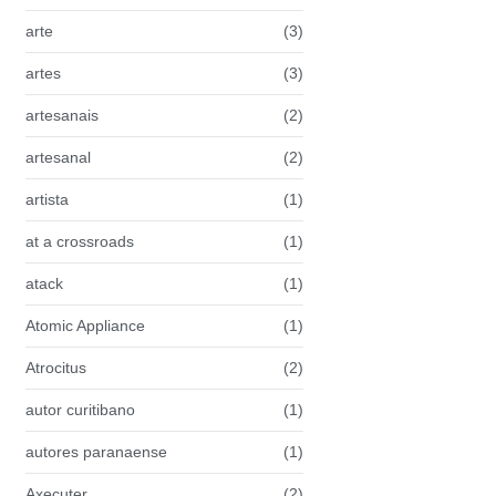
arte
(3)
artes
(3)
artesanais
(2)
artesanal
(2)
artista
(1)
at a crossroads
(1)
atack
(1)
Atomic Appliance
(1)
Atrocitus
(2)
autor curitibano
(1)
autores paranaense
(1)
Axecuter
(2)