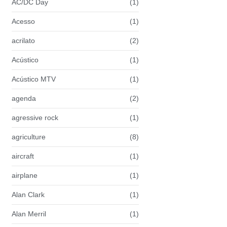
AC/DC Day
(1)
Acesso
(1)
acrilato
(2)
Acústico
(1)
Acústico MTV
(1)
agenda
(2)
agressive rock
(1)
agriculture
(8)
aircraft
(1)
airplane
(1)
Alan Clark
(1)
Alan Merril
(1)