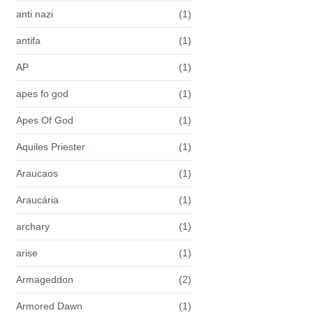
anti nazi
(1)
antifa
(1)
AP
(1)
apes fo god
(1)
Apes Of God
(1)
Aquiles Priester
(1)
Araucaos
(1)
Araucária
(1)
archary
(1)
arise
(1)
Armageddon
(2)
Armored Dawn
(1)