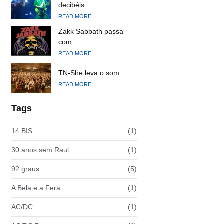
decibéis…
READ MORE
Zakk Sabbath passa
com…
READ MORE
TN-She leva o som…
READ MORE
Tags
14 BIS
(1)
30 anos sem Raul
(1)
92 graus
(5)
A Bela e a Fera
(1)
AC/DC
(1)