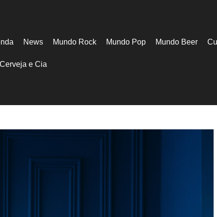
nda
News
Mundo Rock
Mundo Pop
Mundo Beer
Cu
Cerveja e Cia