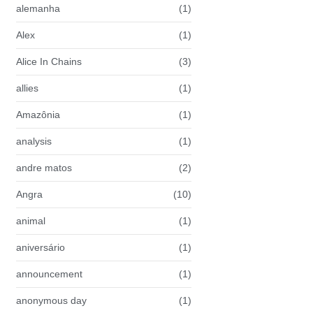
alemanha
(1)
Alex
(1)
Alice In Chains
(3)
allies
(1)
Amazônia
(1)
analysis
(1)
andre matos
(2)
Angra
(10)
animal
(1)
aniversário
(1)
announcement
(1)
anonymous day
(1)