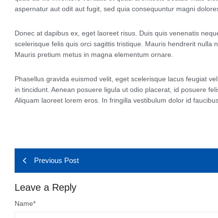
aspernatur aut odit aut fugit, sed quia consequuntur magni dolore
Donec at dapibus ex, eget laoreet risus. Duis quis venenatis neque.
scelerisque felis quis orci sagittis tristique. Mauris hendrerit null
Mauris pretium metus in magna elementum ornare.
Phasellus gravida euismod velit, eget scelerisque lacus feugiat ve
in tincidunt. Aenean posuere ligula ut odio placerat, id posuere fe
Aliquam laoreet lorem eros. In fringilla vestibulum dolor id faucibus
Previous Post
Leave a Reply
Name
*