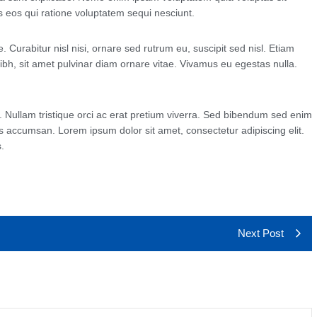
s eos qui ratione voluptatem sequi nesciunt.
 Curabitur nisl nisi, ornare sed rutrum eu, suscipit sed nisl. Etiam
a nibh, sit amet pulvinar diam ornare vitae. Vivamus eu egestas nulla.
l. Nullam tristique orci ac erat pretium viverra. Sed bibendum sed enim
lis accumsan. Lorem ipsum dolor sit amet, consectetur adipiscing elit.
.
Next Post