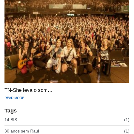
TN-She leva o som…
READ MORE
Tags
14 BIS
(1)
30 anos sem Raul
(1)