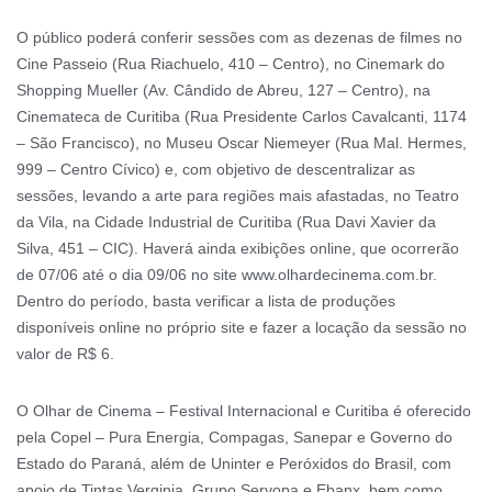
O público poderá conferir sessões com as dezenas de filmes no
Cine Passeio (Rua Riachuelo, 410 – Centro), no Cinemark do
Shopping Mueller (Av. Cândido de Abreu, 127 – Centro), na
Cinemateca de Curitiba (Rua Presidente Carlos Cavalcanti, 1174
– São Francisco), no Museu Oscar Niemeyer (Rua Mal. Hermes,
999 – Centro Cívico) e, com objetivo de descentralizar as
sessões, levando a arte para regiões mais afastadas, no Teatro
da Vila, na Cidade Industrial de Curitiba (Rua Davi Xavier da
Silva, 451 – CIC). Haverá ainda exibições online, que ocorrerão
de 07/06 até o dia 09/06 no site www.olhardecinema.com.br.
Dentro do período, basta verificar a lista de produções
disponíveis online no próprio site e fazer a locação da sessão no
valor de R$ 6.
O Olhar de Cinema – Festival Internacional e Curitiba é oferecido
pela Copel – Pura Energia, Compagas, Sanepar e Governo do
Estado do Paraná, além de Uninter e Peróxidos do Brasil, com
apoio de Tintas Verginia, Grupo Servopa e Ebanx, bem como