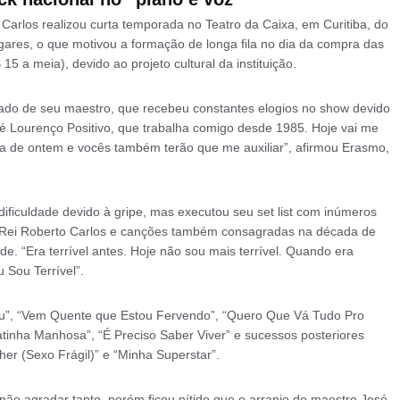
arlos realizou curta temporada no Teatro da Caixa, em Curitiba, do
ares, o que motivou a formação de longa fila no dia da compra das
5 a meia), devido ao projeto cultural da instituição.
ado de seu maestro, que recebeu constantes elogios no show devido
sé Lourenço Positivo, que trabalha comigo desde 1985. Hoje vai me
dia de ontem e vocês também terão que me auxiliar”, afirmou Erasmo,
dificuldade devido à gripe, mas executou seu set list com inúmeros
Rei Roberto Carlos e canções também consagradas na década de
e. “Era terrível antes. Hoje não sou mais terrível. Quando era
u Sou Terrível”.
”, “Vem Quente que Estou Fervendo”, “Quero Que Vá Tudo Pro
Gatinha Manhosa”, “É Preciso Saber Viver” e sucessos posteriores
r (Sexo Frágil)” e “Minha Superstar”.
e não agradar tanto, porém ficou nítido que o arranjo do maestro José