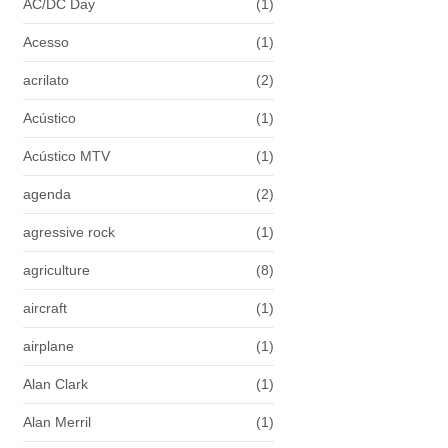
AC/DC Day
(1)
Acesso
(1)
acrilato
(2)
Acústico
(1)
Acústico MTV
(1)
agenda
(2)
agressive rock
(1)
agriculture
(8)
aircraft
(1)
airplane
(1)
Alan Clark
(1)
Alan Merril
(1)