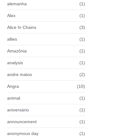
alemanha
(1)
Alex
(1)
Alice In Chains
(3)
allies
(1)
Amazônia
(1)
analysis
(1)
andre matos
(2)
Angra
(10)
animal
(1)
aniversário
(1)
announcement
(1)
anonymous day
(1)