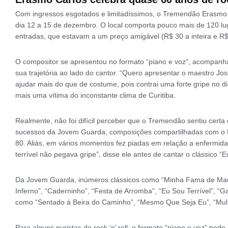
Com ingressos esgotados e limitadíssimos, o Tremendão Erasmo C
dia 12 a 15 de dezembro. O local comporta pouco mais de 120 lug
entradas, que estavam a um preço amigável (R$ 30 a inteira e R$ 1
O compositor se apresentou no formato “piano e voz”, acompanh
sua trajetória ao lado do cantor. “Quero apresentar o maestro Jo
ajudar mais do que de costume, pois contrai uma forte gripe no 
mais uma vítima do inconstante clima de Curitiba.
Realmente, não foi difícil perceber que o Tremendão sentiu certa 
sucessos da Jovem Guarda, composições compartilhadas com o 
80. Aliás, em vários momentos fez piadas em relação a enfermidad
terrível não pegava gripe”, disse ele antes de cantar o clássico “E
Da Jovem Guarda, inúmeros clássicos como “Minha Fama de Mau
Inferno”, “Caderninho”, “Festa de Arromba”, “Eu Sou Terrível”, “
como “Sentado à Beira do Caminho”, “Mesmo Que Seja Eu”, “Mulhe
Para alguns puristas do rock ‘n’ roll, o formato “piano e voz” pod