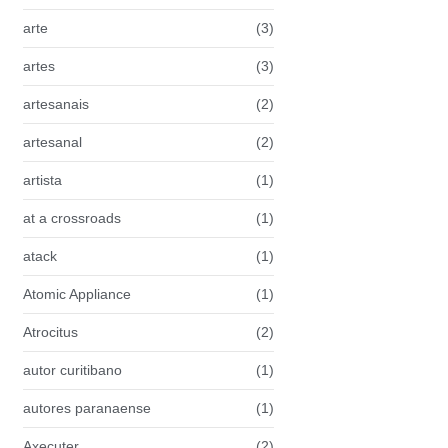
arte
(3)
artes
(3)
artesanais
(2)
artesanal
(2)
artista
(1)
at a crossroads
(1)
atack
(1)
Atomic Appliance
(1)
Atrocitus
(2)
autor curitibano
(1)
autores paranaense
(1)
Axecuter
(2)