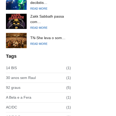
decibéis…
READ MORE
Zakk Sabbath passa
com…
READ MORE
TN-She leva o som…
READ MORE
Tags
14 BIS
(1)
30 anos sem Raul
(1)
92 graus
(5)
A Bela e a Fera
(1)
AC/DC
(1)