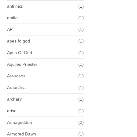
anti nazi
(1)
antifa
(1)
AP
(1)
apes fo god
(1)
Apes Of God
(1)
Aquiles Priester
(1)
Araucaos
(1)
Araucária
(1)
archary
(1)
arise
(1)
Armageddon
(2)
Armored Dawn
(1)