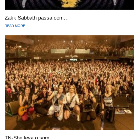
Zakk Sabbath passa com…
READ MORE
TN-She leva o som…