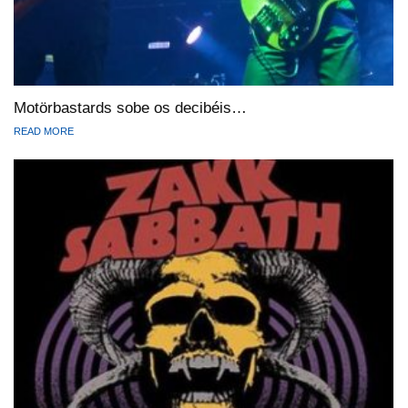
Motörbastards sobe os decibéis…
READ MORE