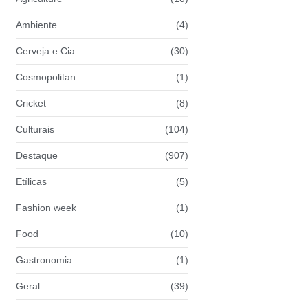
Ambiente
(4)
Cerveja e Cia
(30)
Cosmopolitan
(1)
Cricket
(8)
Culturais
(104)
Destaque
(907)
Etílicas
(5)
Fashion week
(1)
Food
(10)
Gastronomia
(1)
Geral
(39)