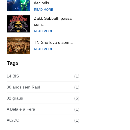
decibéis…
READ MORE
Zakk Sabbath passa
com…
READ MORE
TN-She leva o som…
READ MORE
Tags
14 BIS
(1)
30 anos sem Raul
(1)
92 graus
(5)
A Bela e a Fera
(1)
AC/DC
(1)