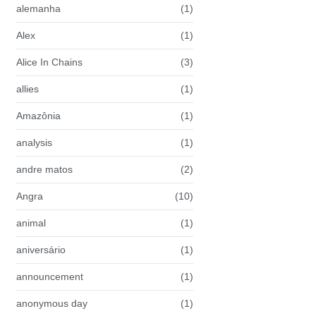
alemanha
(1)
Alex
(1)
Alice In Chains
(3)
allies
(1)
Amazônia
(1)
analysis
(1)
andre matos
(2)
Angra
(10)
animal
(1)
aniversário
(1)
announcement
(1)
anonymous day
(1)