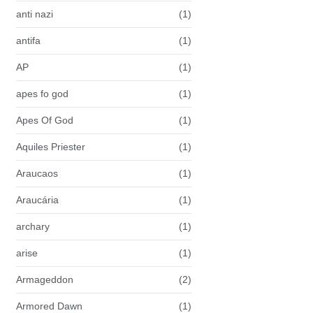
anti nazi
(1)
antifa
(1)
AP
(1)
apes fo god
(1)
Apes Of God
(1)
Aquiles Priester
(1)
Araucaos
(1)
Araucária
(1)
archary
(1)
arise
(1)
Armageddon
(2)
Armored Dawn
(1)