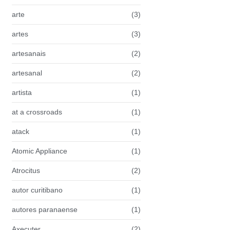
arte
(3)
artes
(3)
artesanais
(2)
artesanal
(2)
artista
(1)
at a crossroads
(1)
atack
(1)
Atomic Appliance
(1)
Atrocitus
(2)
autor curitibano
(1)
autores paranaense
(1)
Axecuter
(2)