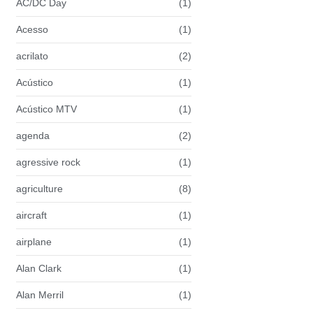
AC/DC Day
(1)
Acesso
(1)
acrilato
(2)
Acústico
(1)
Acústico MTV
(1)
agenda
(2)
agressive rock
(1)
agriculture
(8)
aircraft
(1)
airplane
(1)
Alan Clark
(1)
Alan Merril
(1)