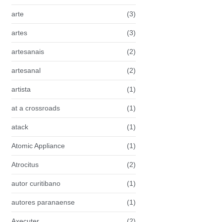
arte
(3)
artes
(3)
artesanais
(2)
artesanal
(2)
artista
(1)
at a crossroads
(1)
atack
(1)
Atomic Appliance
(1)
Atrocitus
(2)
autor curitibano
(1)
autores paranaense
(1)
Axecuter
(2)