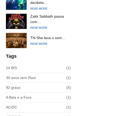
decibéis…
READ MORE
Zakk Sabbath passa
com…
READ MORE
TN-She leva o som…
READ MORE
Tags
14 BIS
(1)
30 anos sem Raul
(1)
92 graus
(5)
A Bela e a Fera
(1)
AC/DC
(1)