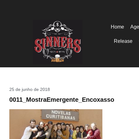
Home
Age
Release
25 de junho de 2018
0011_MostraEmergente_Encoxasso