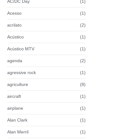
AC/DC Day
(1)
Acesso
(1)
acrilato
(2)
Acústico
(1)
Acústico MTV
(1)
agenda
(2)
agressive rock
(1)
agriculture
(8)
aircraft
(1)
airplane
(1)
Alan Clark
(1)
Alan Merril
(1)