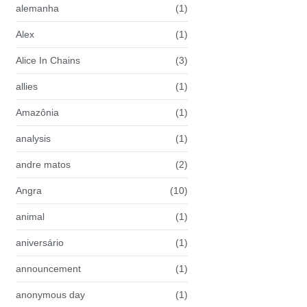
alemanha
(1)
Alex
(1)
Alice In Chains
(3)
allies
(1)
Amazônia
(1)
analysis
(1)
andre matos
(2)
Angra
(10)
animal
(1)
aniversário
(1)
announcement
(1)
anonymous day
(1)