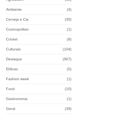
Ambiente
(4)
Cerveja e Cia
(30)
Cosmopolitan
(1)
Cricket
(8)
Culturais
(104)
Destaque
(907)
Etílicas
(5)
Fashion week
(1)
Food
(10)
Gastronomia
(1)
Geral
(39)