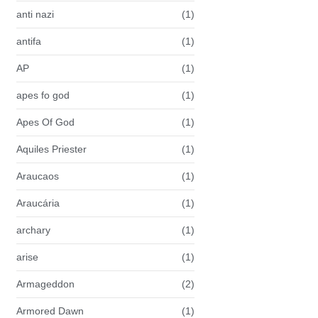
anti nazi
(1)
antifa
(1)
AP
(1)
apes fo god
(1)
Apes Of God
(1)
Aquiles Priester
(1)
Araucaos
(1)
Araucária
(1)
archary
(1)
arise
(1)
Armageddon
(2)
Armored Dawn
(1)