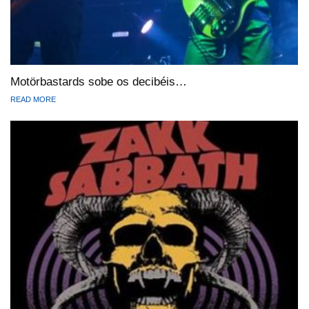
Motörbastards sobe os decibéis…
READ MORE