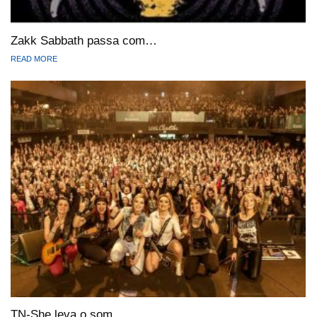
Zakk Sabbath passa com…
READ MORE
TN-She leva o som…