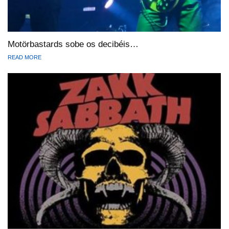
Motörbastards sobe os decibéis…
READ MORE