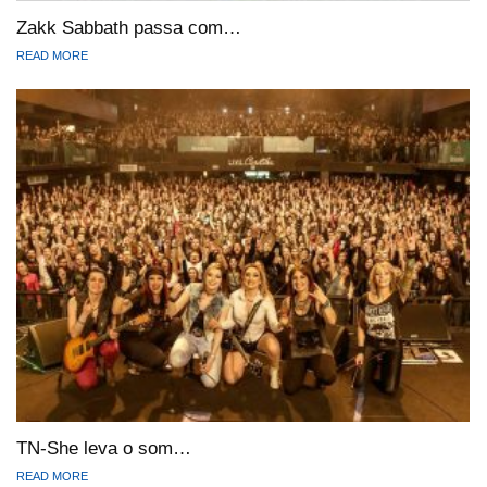
Zakk Sabbath passa com…
READ MORE
TN-She leva o som…
READ MORE