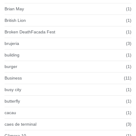
Brian May
(1)
British Lion
(1)
Broken DeathFacada Fest
(1)
brujeria
(3)
building
(1)
burger
(1)
Business
(11)
busy city
(1)
butterfly
(1)
cacau
(1)
caes de terminal
(3)
Câmera 10
(1)