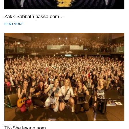
Zakk Sabbath passa com…
READ MORE
TN-She leva o som…