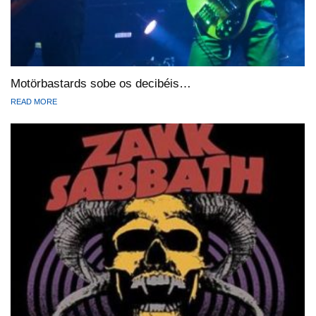
Motörbastards sobe os decibéis…
READ MORE