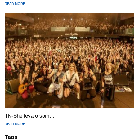
READ MORE
TN-She leva o som…
READ MORE
Tags