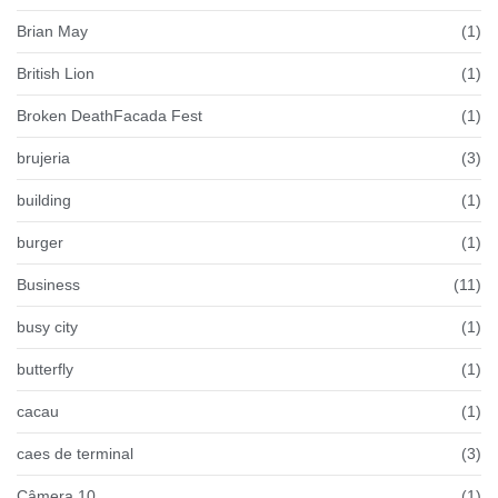
Brian May
(1)
British Lion
(1)
Broken DeathFacada Fest
(1)
brujeria
(3)
building
(1)
burger
(1)
Business
(11)
busy city
(1)
butterfly
(1)
cacau
(1)
caes de terminal
(3)
Câmera 10
(1)