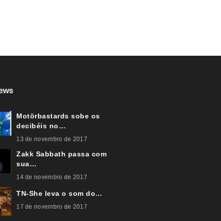
ews
Motörbastards sobe os
decibéis no…
13 de novembro de 2017
Zakk Sabbath passa com
sua…
14 de novembro de 2017
TN-She leva o som do…
17 de novembro de 2017