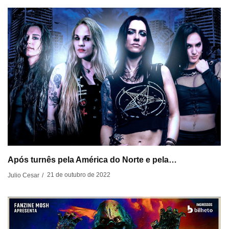
Após turnês pela América do Norte e pela…
21 de outubro de 2022
Julio Cesar
/