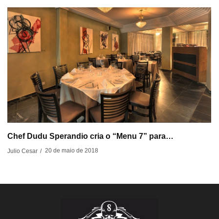
Chef Dudu Sperandio cria o “Menu 7” para…
20 de maio de 2018
Julio Cesar
/