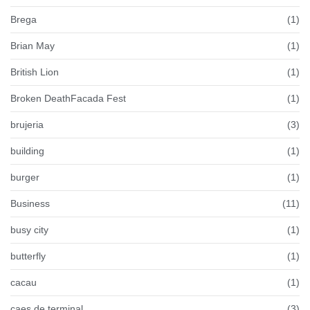
Brega
(1)
Brian May
(1)
British Lion
(1)
Broken DeathFacada Fest
(1)
brujeria
(3)
building
(1)
burger
(1)
Business
(11)
busy city
(1)
butterfly
(1)
cacau
(1)
caes de terminal
(3)