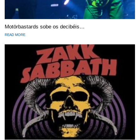
Motörbastards sobe os decibéis…
READ MORE