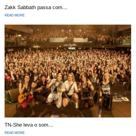
Zakk Sabbath passa com…
READ MORE
TN-She leva o som…
READ MORE