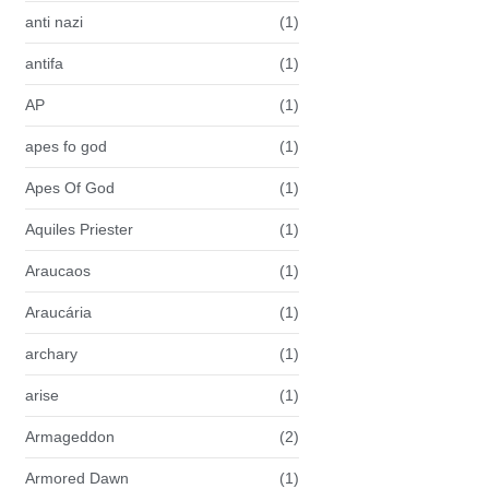
anti nazi
(1)
antifa
(1)
AP
(1)
apes fo god
(1)
Apes Of God
(1)
Aquiles Priester
(1)
Araucaos
(1)
Araucária
(1)
archary
(1)
arise
(1)
Armageddon
(2)
Armored Dawn
(1)