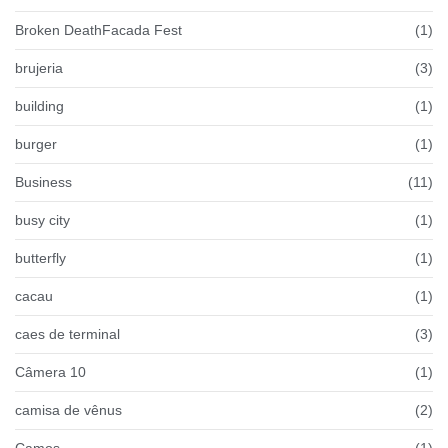
Broken DeathFacada Fest
(1)
brujeria
(3)
building
(1)
burger
(1)
Business
(11)
busy city
(1)
butterfly
(1)
cacau
(1)
caes de terminal
(3)
Câmera 10
(1)
camisa de vênus
(2)