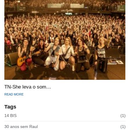
TN-She leva o som…
READ MORE
Tags
14 BIS
(1)
30 anos sem Raul
(1)