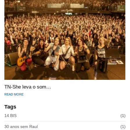
TN-She leva o som…
READ MORE
Tags
14 BIS
(1)
30 anos sem Raul
(1)