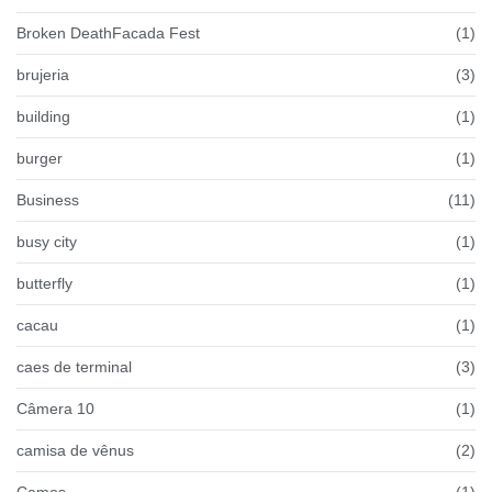
Broken DeathFacada Fest
(1)
brujeria
(3)
building
(1)
burger
(1)
Business
(11)
busy city
(1)
butterfly
(1)
cacau
(1)
caes de terminal
(3)
Câmera 10
(1)
camisa de vênus
(2)