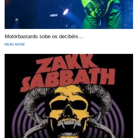
Motörbastards sobe os decibéis…
READ MORE