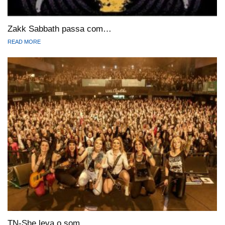
Zakk Sabbath passa com…
READ MORE
TN-She leva o som…