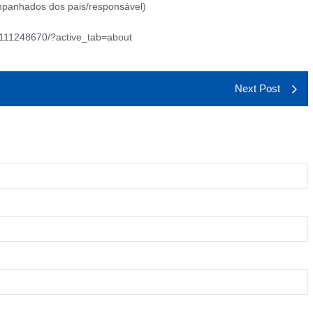
mpanhados dos pais/responsável)
62111248670/?active_tab=about
Next Post