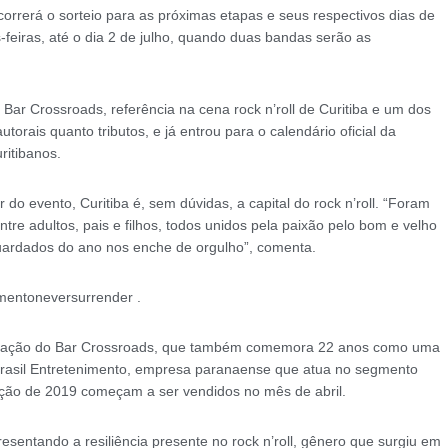
correrá o sorteio para as próximas etapas e seus respectivos dias de
feiras, até o dia 2 de julho, quando duas bandas serão as
Bar Crossroads, referência na cena rock n’roll de Curitiba e um dos
torais quanto tributos, e já entrou para o calendário oficial da
itibanos.
do evento, Curitiba é, sem dúvidas, a capital do rock n’roll. “Foram
re adultos, pais e filhos, todos unidos pela paixão pelo bom e velho
aguardados do ano nos enche de orgulho”, comenta.
amentoneversurrender .
alização do Bar Crossroads, que também comemora 22 anos como uma
a Brasil Entretenimento, empresa paranaense que atua no segmento
dição de 2019 começam a ser vendidos no mês de abril.
ntando a resiliência presente no rock n’roll, gênero que surgiu em