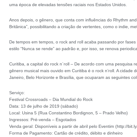
uma época de elevadas tensões raciais nos Estados Unidos.
Anos depois, o gênero, que conta com influências do Rhythm and
Britânica”, possibilitando a criação de vertentes, como o indie, meta
De tempos em tempos, o rock and roll acaba passando por fases d
estilo “Nunca se rende” ao padrão e, por isso, se renova periodi
Curitiba, a capital do rock n`roll – De acordo com uma pesquisa 
gênero musical mais ouvido em Curitiba é o rock n’roll. A cidade
Janeiro, Belo Horizonte e Brasília, que ocuparam as seguintes colo
Serviço:
Festival Crossroads – Dia Mundial do Rock
Data: 13 de julho de 2019 (sábado)
Local: Usina 5 (Rua Constantino Bordignon, 5 – Prado Velho)
Ingressos: Pré-venda – Esgotados
Venda geral: Disponíveis a partir de abril pelo Eventim (http://bit
Forma de Pagamento: Cartão de crédito, débito e dinheiro