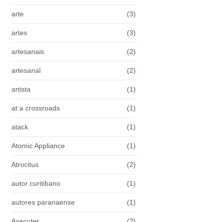
arte
(3)
artes
(3)
artesanais
(2)
artesanal
(2)
artista
(1)
at a crossroads
(1)
atack
(1)
Atomic Appliance
(1)
Atrocitus
(2)
autor curitibano
(1)
autores paranaense
(1)
Axecuter
(2)