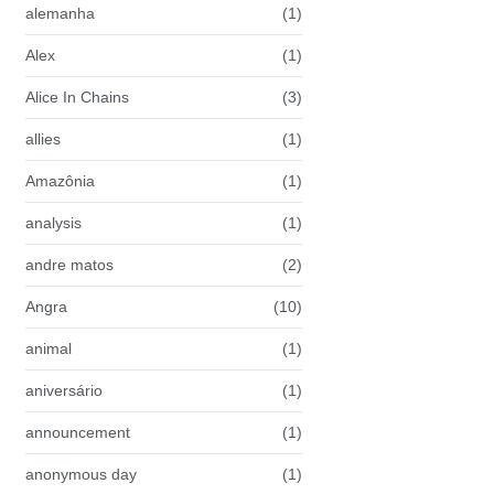
alemanha
(1)
Alex
(1)
Alice In Chains
(3)
allies
(1)
Amazônia
(1)
analysis
(1)
andre matos
(2)
Angra
(10)
animal
(1)
aniversário
(1)
announcement
(1)
anonymous day
(1)