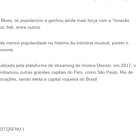
 Blues, se popularizou e ganhou ainda mais força com a “Invasão
l, folk, entre outros.
e menos popularidade na história da indústria musical, porém o
camente.
realizada pela plataforma de streaming de música Deezer, em 2017, o
 desbancou outras grandes capitais do País, como São Paulo, Rio de
cações, sendo eleita a capital roqueira do Brasil.
.ly/2TQ5FNU )