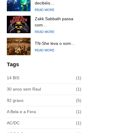
decibéis…
READ MORE
Zakk Sabbath passa
com…
READ MORE
TN-She leva o som…
READ MORE
Tags
14 BIS
(1)
30 anos sem Raul
(1)
92 graus
(5)
A Bela e a Fera
(1)
AC/DC
(1)