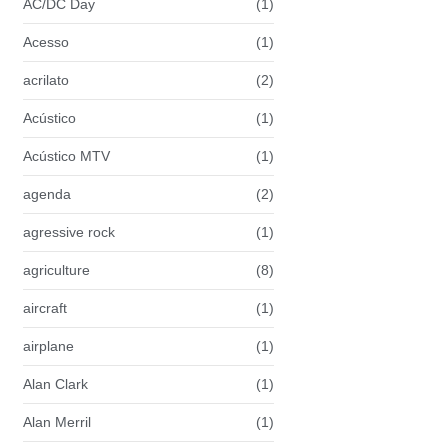
AC/DC Day
(1)
Acesso
(1)
acrilato
(2)
Acústico
(1)
Acústico MTV
(1)
agenda
(2)
agressive rock
(1)
agriculture
(8)
aircraft
(1)
airplane
(1)
Alan Clark
(1)
Alan Merril
(1)