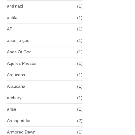
anti nazi
(1)
antifa
(1)
AP
(1)
apes fo god
(1)
Apes Of God
(1)
Aquiles Priester
(1)
Araucaos
(1)
Araucária
(1)
archary
(1)
arise
(1)
Armageddon
(2)
Armored Dawn
(1)