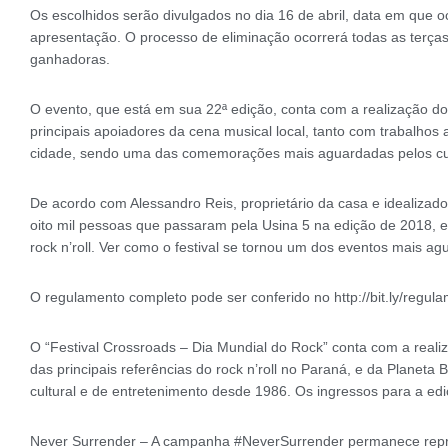
Os escolhidos serão divulgados no dia 16 de abril, data em que o
apresentação. O processo de eliminação ocorrerá todas as terças-
ganhadoras.
O evento, que está em sua 22ª edição, conta com a realização do 
principais apoiadores da cena musical local, tanto com trabalhos au
cidade, sendo uma das comemorações mais aguardadas pelos cur
De acordo com Alessandro Reis, proprietário da casa e idealizador 
oito mil pessoas que passaram pela Usina 5 na edição de 2018, ent
rock n’roll. Ver como o festival se tornou um dos eventos mais 
O regulamento completo pode ser conferido no http://bit.ly/regul
O “Festival Crossroads – Dia Mundial do Rock” conta com a re
das principais referências do rock n’roll no Paraná, e da Planet
cultural e de entretenimento desde 1986. Os ingressos para a e
Never Surrender – A campanha #NeverSurrender permanece represe