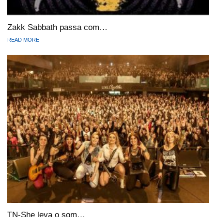
Zakk Sabbath passa com…
READ MORE
TN-She leva o som…