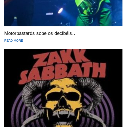
Motörbastards sobe os decibéis…
READ MORE