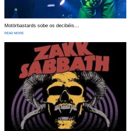
Motörbastards sobe os decibéis…
READ MORE