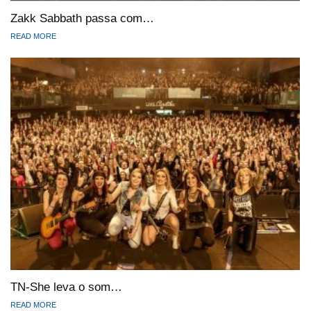
Zakk Sabbath passa com…
READ MORE
TN-She leva o som…
READ MORE