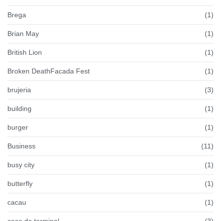
Brega
(1)
Brian May
(1)
British Lion
(1)
Broken DeathFacada Fest
(1)
brujeria
(3)
building
(1)
burger
(1)
Business
(11)
busy city
(1)
butterfly
(1)
cacau
(1)
caes de terminal
(3)