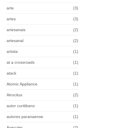
arte
(3)
artes
(3)
artesanais
(2)
artesanal
(2)
artista
(1)
at a crossroads
(1)
atack
(1)
Atomic Appliance
(1)
Atrocitus
(2)
autor curitibano
(1)
autores paranaense
(1)
Axecuter
(2)