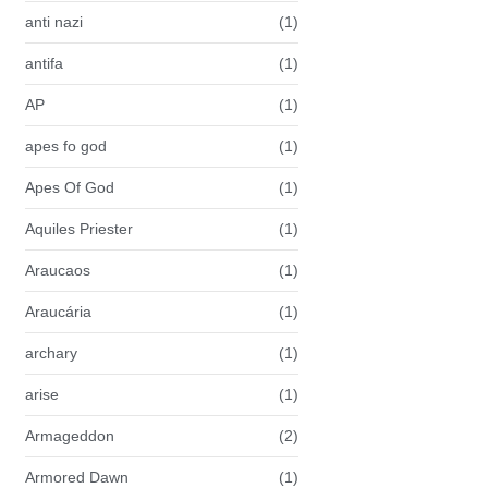
anti nazi
(1)
antifa
(1)
AP
(1)
apes fo god
(1)
Apes Of God
(1)
Aquiles Priester
(1)
Araucaos
(1)
Araucária
(1)
archary
(1)
arise
(1)
Armageddon
(2)
Armored Dawn
(1)