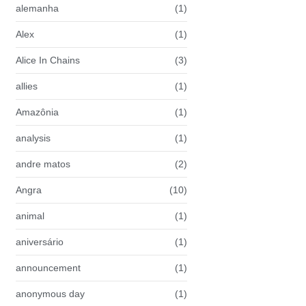
alemanha
(1)
Alex
(1)
Alice In Chains
(3)
allies
(1)
Amazônia
(1)
analysis
(1)
andre matos
(2)
Angra
(10)
animal
(1)
aniversário
(1)
announcement
(1)
anonymous day
(1)