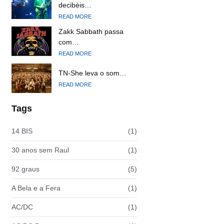
decibéis…
READ MORE
Zakk Sabbath passa
com…
READ MORE
TN-She leva o som…
READ MORE
Tags
14 BIS
(1)
30 anos sem Raul
(1)
92 graus
(5)
A Bela e a Fera
(1)
AC/DC
(1)