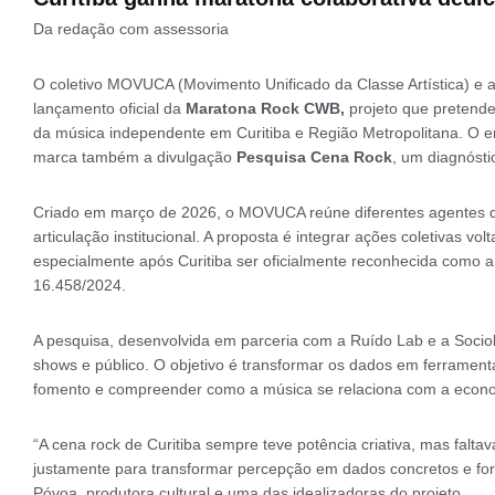
Da redação com assessoria
O coletivo MOVUCA (Movimento Unificado da Classe Artística) e 
lançamento oficial da
Maratona Rock CWB,
projeto que pretende
da música independente em Curitiba e Região Metropolitana. O e
marca também a divulgação
Pesquisa Cena Rock
, um diagnósti
Criado em março de 2026, o MOVUCA reúne diferentes agentes da
articulação institucional. A proposta é integrar ações coletivas vo
especialmente após Curitiba ser oficialmente reconhecida como a 
16.458/2024.
A pesquisa, desenvolvida em parceria com a Ruído Lab e a Sociol
shows e público. O objetivo é transformar os dados em ferramenta
fomento e compreender como a música se relaciona com a economi
“A cena rock de Curitiba sempre teve potência criativa, mas falta
justamente para transformar percepção em dados concretos e for
Póvoa, produtora cultural e uma das idealizadoras do projeto.