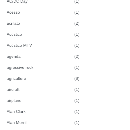
AC/DC Day
(1)
Acesso
(1)
acrilato
(2)
Acústico
(1)
Acústico MTV
(1)
agenda
(2)
agressive rock
(1)
agriculture
(8)
aircraft
(1)
airplane
(1)
Alan Clark
(1)
Alan Merril
(1)