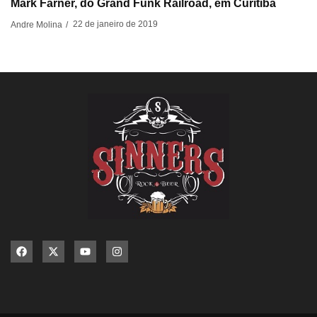
Mark Farner, do Grand Funk Railroad, em Curitiba
22 de janeiro de 2019
Andre Molina
/