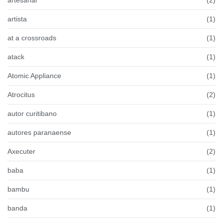
artista
(1)
at a crossroads
(1)
atack
(1)
Atomic Appliance
(1)
Atrocitus
(2)
autor curitibano
(1)
autores paranaense
(1)
Axecuter
(2)
baba
(1)
bambu
(1)
banda
(1)