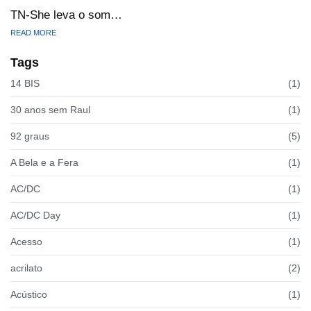
TN-She leva o som…
READ MORE
Tags
14 BIS
(1)
30 anos sem Raul
(1)
92 graus
(5)
A Bela e a Fera
(1)
AC/DC
(1)
AC/DC Day
(1)
Acesso
(1)
acrilato
(2)
Acústico
(1)