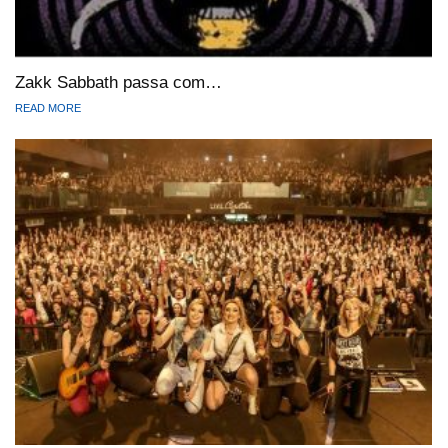
Zakk Sabbath passa com…
READ MORE