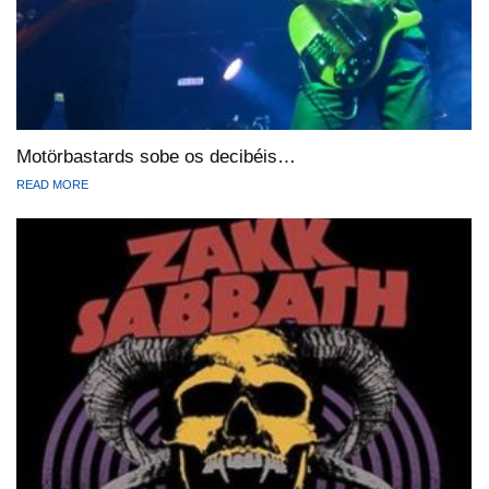
Motörbastards sobe os decibéis…
READ MORE