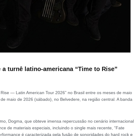
a turnê latino-americana “Time to Rise”
 Rise — Latin American Tour 2026” no Brasil entre os meses de maio
 de maio de 2026 (sábado), no Belvedere, na região central. A banda
imo, Dogma, que obteve imensa repercussão no cenário internacional
e de materiais especiais, incluindo o single mais recente, “Fate
rformance é caracterizada pela fusão de sonoridades do hard rock e