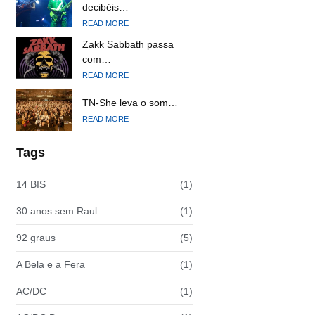
decibéis…
READ MORE
Zakk Sabbath passa
com…
READ MORE
TN-She leva o som…
READ MORE
Tags
14 BIS
(1)
30 anos sem Raul
(1)
92 graus
(5)
A Bela e a Fera
(1)
AC/DC
(1)