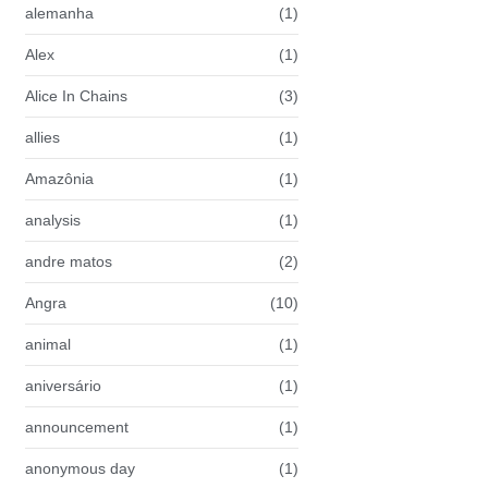
alemanha
(1)
Alex
(1)
Alice In Chains
(3)
allies
(1)
Amazônia
(1)
analysis
(1)
andre matos
(2)
Angra
(10)
animal
(1)
aniversário
(1)
announcement
(1)
anonymous day
(1)