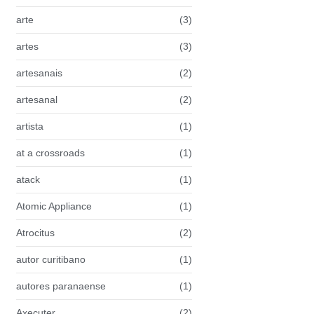
arte
(3)
artes
(3)
artesanais
(2)
artesanal
(2)
artista
(1)
at a crossroads
(1)
atack
(1)
Atomic Appliance
(1)
Atrocitus
(2)
autor curitibano
(1)
autores paranaense
(1)
Axecuter
(2)