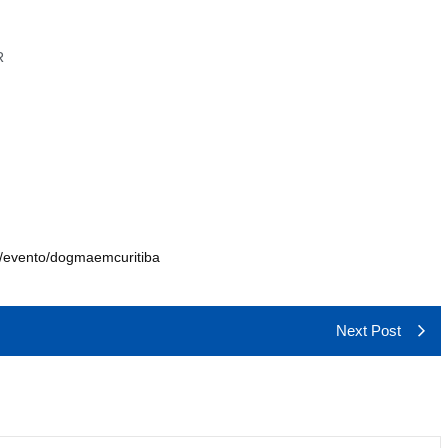
R
/evento/dogmaemcuritiba
Next Post