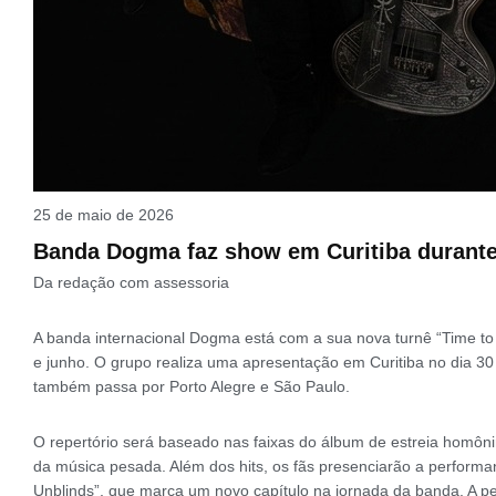
25 de maio de 2026
Banda Dogma faz show em Curitiba durante 
Da redação com assessoria
A banda internacional Dogma está com a sua nova turnê “Time to
e junho. O grupo realiza uma apresentação em Curitiba no dia 30
também passa por Porto Alegre e São Paulo.
O repertório será baseado nas faixas do álbum de estreia homôn
da música pesada. Além dos hits, os fãs presenciarão a performanc
Unblinds”, que marca um novo capítulo na jornada da banda. A pe