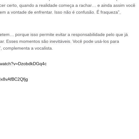
ecer certo, quando a realidade começa a rachar… e ainda assim você
m a vontade de enfrentar. Isso não é confusão. É fraqueza”,
petem… porque isso permite evitar a responsabilidade pelo que já
tar. Esses momentos são inevitáveis. Você pode usá-los para
, complementa a vocalista.
/watch?
v=DzobdkDGq4c
x8vAfBC2Qfjg