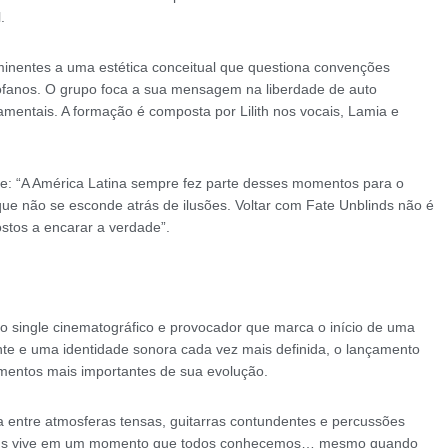
.
eminentes a uma estética conceitual que questiona convenções
rofanos. O grupo foca a sua mensagem na liberdade de auto
entais. A formação é composta por Lilith nos vocais, Lamia e
nte: “A América Latina sempre fez parte desses momentos para o
e não se esconde atrás de ilusões. Voltar com Fate Unblinds não é
stos a encarar a verdade”.
 single cinematográfico e provocador que marca o início de uma
te e uma identidade sonora cada vez mais definida, o lançamento
mentos mais importantes de sua evolução.
ça entre atmosferas tensas, guitarras contundentes e percussões
blinds vive em um momento que todos conhecemos… mesmo quando