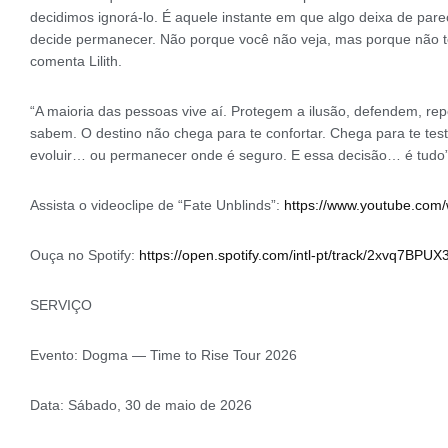
decidimos ignorá-lo. É aquele instante em que algo deixa de par
decide permanecer. Não porque você não veja, mas porque não te
comenta Lilith.
“A maioria das pessoas vive aí. Protegem a ilusão, defendem, re
sabem. O destino não chega para te confortar. Chega para te tes
evoluir… ou permanecer onde é seguro. E essa decisão… é tudo”
Assista o videoclipe de “Fate Unblinds”:
https://www.youtube.com
Ouça no Spotify:
https://open.spotify.com/intl-
pt/track/
2xvq7BPUX3
SERVIÇO
Evento: Dogma — Time to Rise Tour 2026
Data: Sábado, 30 de maio de 2026