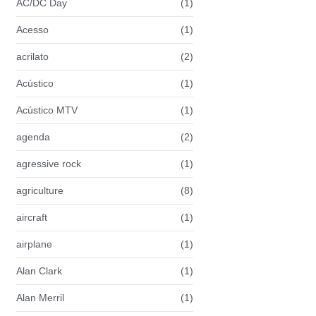
AC/DC Day
(1)
Acesso
(1)
acrilato
(2)
Acústico
(1)
Acústico MTV
(1)
agenda
(2)
agressive rock
(1)
agriculture
(8)
aircraft
(1)
airplane
(1)
Alan Clark
(1)
Alan Merril
(1)