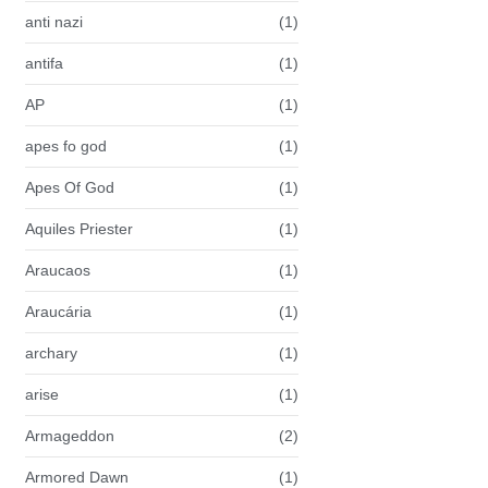
anti nazi
(1)
antifa
(1)
AP
(1)
apes fo god
(1)
Apes Of God
(1)
Aquiles Priester
(1)
Araucaos
(1)
Araucária
(1)
archary
(1)
arise
(1)
Armageddon
(2)
Armored Dawn
(1)