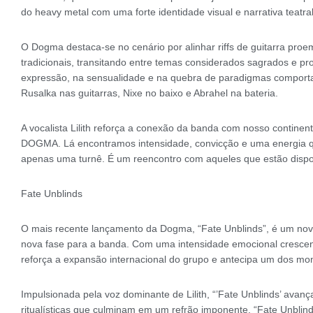
do heavy metal com uma forte identidade visual e narrativa teatral
O Dogma destaca-se no cenário por alinhar riffs de guitarra pro
tradicionais, transitando entre temas considerados sagrados e p
expressão, na sensualidade e na quebra de paradigmas comportam
Rusalka nas guitarras, Nixe no baixo e Abrahel na bateria.
A vocalista Lilith reforça a conexão da banda com nosso contine
DOGMA. Lá encontramos intensidade, convicção e uma energia qu
apenas uma turnê. É um reencontro com aqueles que estão dispo
Fate Unblinds
O mais recente lançamento da Dogma, “Fate Unblinds”, é um novo
nova fase para a banda. Com uma intensidade emocional crescen
reforça a expansão internacional do grupo e antecipa um dos mo
Impulsionada pela voz dominante de Lilith, “’Fate Unblinds’ avan
ritualísticas que culminam em um refrão imponente. “Fate Un