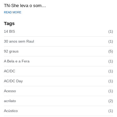
TN-She leva o som…
READ MORE
Tags
14 BIS
(1)
30 anos sem Raul
(1)
92 graus
(5)
A Bela e a Fera
(1)
AC/DC
(1)
AC/DC Day
(1)
Acesso
(1)
acrilato
(2)
Acústico
(1)