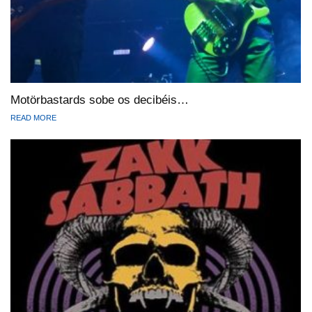
Motörbastards sobe os decibéis…
READ MORE