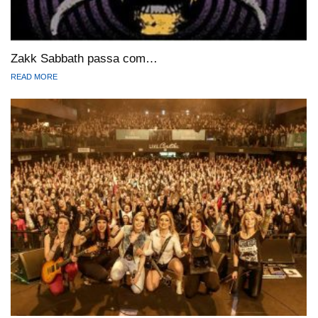
Zakk Sabbath passa com…
READ MORE