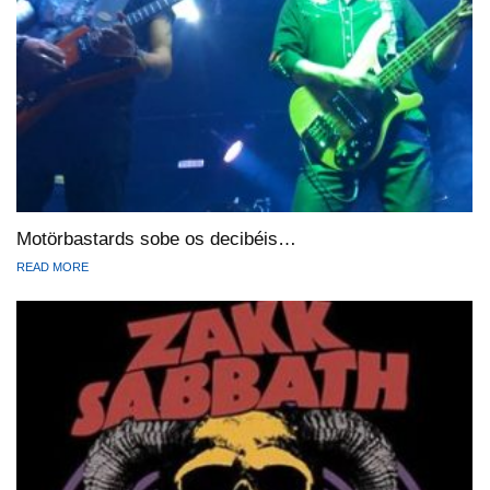
Motörbastards sobe os decibéis…
READ MORE