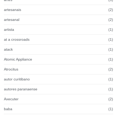
artesanais
(2)
artesanal
(2)
artista
(1)
at a crossroads
(1)
atack
(1)
Atomic Appliance
(1)
Atrocitus
(2)
autor curitibano
(1)
autores paranaense
(1)
Axecuter
(2)
baba
(1)