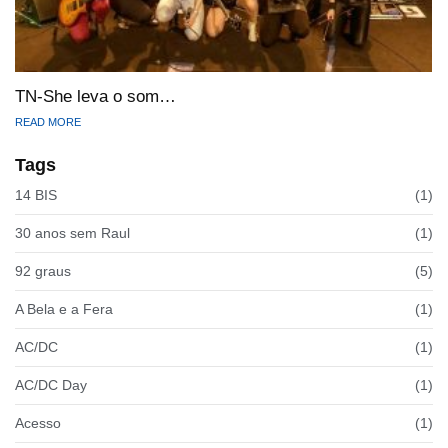
TN-She leva o som…
READ MORE
Tags
14 BIS
(1)
30 anos sem Raul
(1)
92 graus
(5)
A Bela e a Fera
(1)
AC/DC
(1)
AC/DC Day
(1)
Acesso
(1)