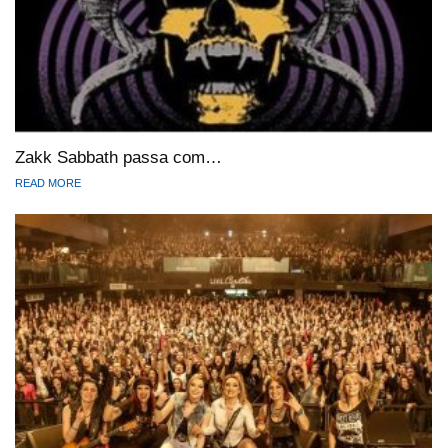
Zakk Sabbath passa com…
READ MORE