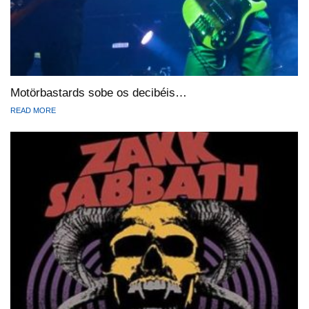
Motörbastards sobe os decibéis…
READ MORE