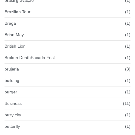
brasil gravação
(1)
Brazilian Tour
(1)
Brega
(1)
Brian May
(1)
British Lion
(1)
Broken DeathFacada Fest
(1)
brujeria
(3)
building
(1)
burger
(1)
Business
(11)
busy city
(1)
butterfly
(1)