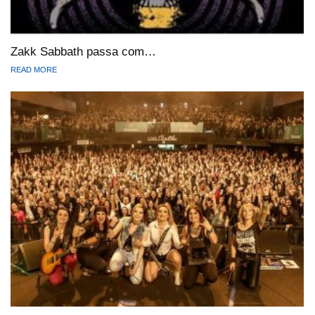
Zakk Sabbath passa com…
READ MORE