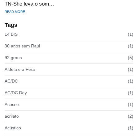
TN-She leva o som…
READ MORE
Tags
14 BIS
(1)
30 anos sem Raul
(1)
92 graus
(5)
A Bela e a Fera
(1)
AC/DC
(1)
AC/DC Day
(1)
Acesso
(1)
acrilato
(2)
Acústico
(1)