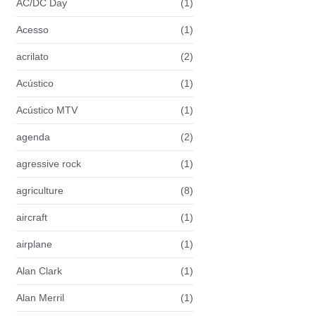
AC/DC Day
(1)
Acesso
(1)
acrilato
(2)
Acústico
(1)
Acústico MTV
(1)
agenda
(2)
agressive rock
(1)
agriculture
(8)
aircraft
(1)
airplane
(1)
Alan Clark
(1)
Alan Merril
(1)