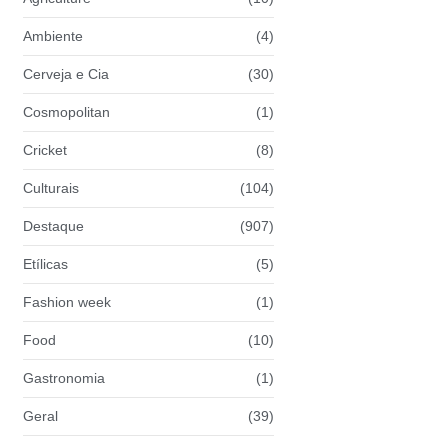
Ambiente
(4)
Cerveja e Cia
(30)
Cosmopolitan
(1)
Cricket
(8)
Culturais
(104)
Destaque
(907)
Etílicas
(5)
Fashion week
(1)
Food
(10)
Gastronomia
(1)
Geral
(39)