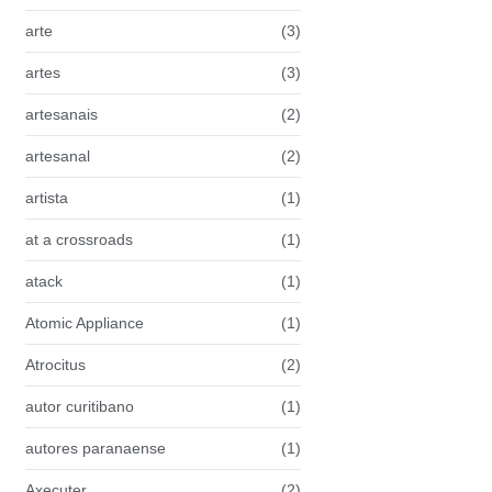
arte
(3)
artes
(3)
artesanais
(2)
artesanal
(2)
artista
(1)
at a crossroads
(1)
atack
(1)
Atomic Appliance
(1)
Atrocitus
(2)
autor curitibano
(1)
autores paranaense
(1)
Axecuter
(2)