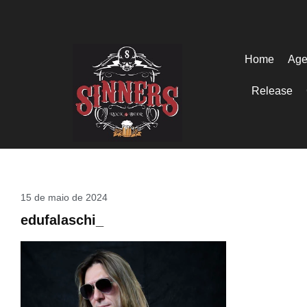
Home
Age
Release
15 de maio de 2024
edufalaschi_