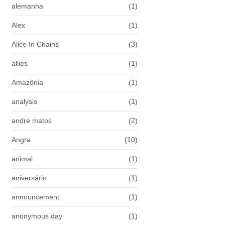
alemanha
(1)
Alex
(1)
Alice In Chains
(3)
allies
(1)
Amazônia
(1)
analysis
(1)
andre matos
(2)
Angra
(10)
animal
(1)
aniversário
(1)
announcement
(1)
anonymous day
(1)