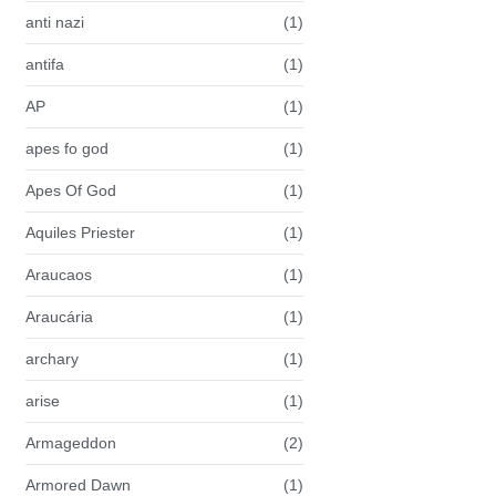
anti nazi
(1)
antifa
(1)
AP
(1)
apes fo god
(1)
Apes Of God
(1)
Aquiles Priester
(1)
Araucaos
(1)
Araucária
(1)
archary
(1)
arise
(1)
Armageddon
(2)
Armored Dawn
(1)