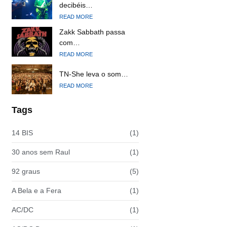
decibéis…
READ MORE
Zakk Sabbath passa
com…
READ MORE
TN-She leva o som…
READ MORE
Tags
14 BIS
(1)
30 anos sem Raul
(1)
92 graus
(5)
A Bela e a Fera
(1)
AC/DC
(1)