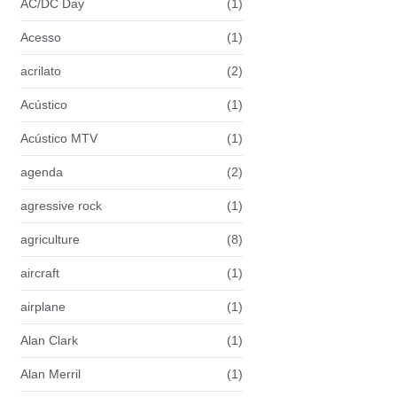
AC/DC Day
(1)
Acesso
(1)
acrilato
(2)
Acústico
(1)
Acústico MTV
(1)
agenda
(2)
agressive rock
(1)
agriculture
(8)
aircraft
(1)
airplane
(1)
Alan Clark
(1)
Alan Merril
(1)