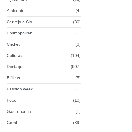
Ambiente
(4)
Cerveja e Cia
(30)
Cosmopolitan
(1)
Cricket
(8)
Culturais
(104)
Destaque
(907)
Etílicas
(5)
Fashion week
(1)
Food
(10)
Gastronomia
(1)
Geral
(39)