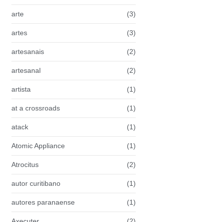
arte
(3)
artes
(3)
artesanais
(2)
artesanal
(2)
artista
(1)
at a crossroads
(1)
atack
(1)
Atomic Appliance
(1)
Atrocitus
(2)
autor curitibano
(1)
autores paranaense
(1)
Axecuter
(2)