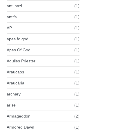
anti nazi
(1)
antifa
(1)
AP
(1)
apes fo god
(1)
Apes Of God
(1)
Aquiles Priester
(1)
Araucaos
(1)
Araucária
(1)
archary
(1)
arise
(1)
Armageddon
(2)
Armored Dawn
(1)