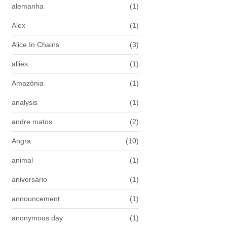
alemanha
(1)
Alex
(1)
Alice In Chains
(3)
allies
(1)
Amazônia
(1)
analysis
(1)
andre matos
(2)
Angra
(10)
animal
(1)
aniversário
(1)
announcement
(1)
anonymous day
(1)