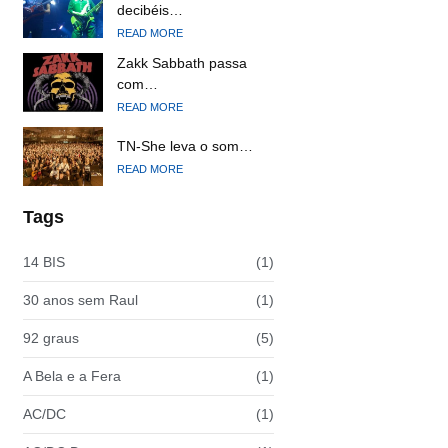
decibéis…
READ MORE
Zakk Sabbath passa
com…
READ MORE
TN-She leva o som…
READ MORE
Tags
14 BIS
(1)
30 anos sem Raul
(1)
92 graus
(5)
A Bela e a Fera
(1)
AC/DC
(1)