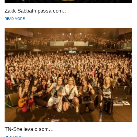
Zakk Sabbath passa com…
READ MORE
TN-She leva o som…
READ MORE