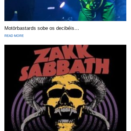
Motörbastards sobe os decibéis…
READ MORE