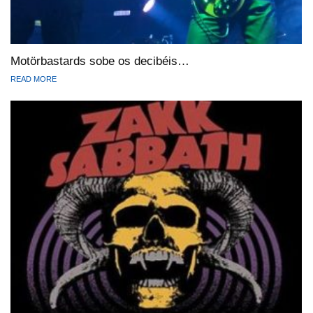
Motörbastards sobe os decibéis…
READ MORE