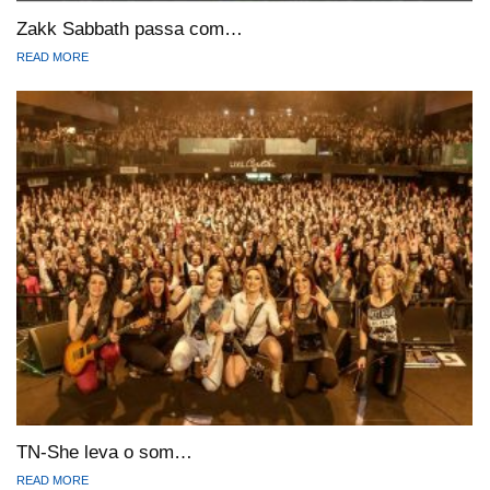
Zakk Sabbath passa com…
READ MORE
TN-She leva o som…
READ MORE