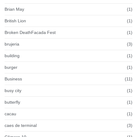
Brian May
(1)
British Lion
(1)
Broken DeathFacada Fest
(1)
brujeria
(3)
building
(1)
burger
(1)
Business
(11)
busy city
(1)
butterfly
(1)
cacau
(1)
caes de terminal
(3)
Câmera 10
(1)