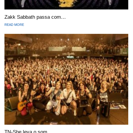
Zakk Sabbath passa com…
READ MORE
TN-She leva o som…