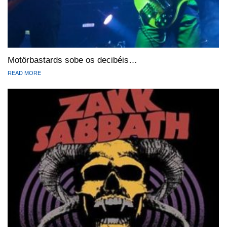
Motörbastards sobe os decibéis…
READ MORE