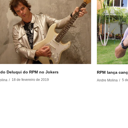
do Deluqui do RPM no Jokers
RPM lança cançã
18 de fevereiro de 2019
olina
/
5 d
Andre Molina
/