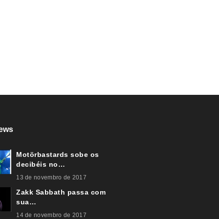
ews
Motörbastards sobe os
decibéis no…
13 de novembro de 2017
Zakk Sabbath passa com
sua…
14 de novembro de 2017