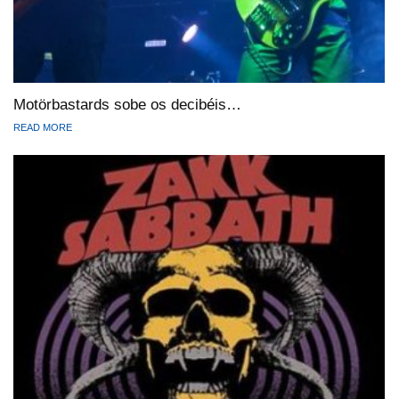
Motörbastards sobe os decibéis…
READ MORE