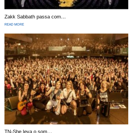
Zakk Sabbath passa com…
READ MORE
TN-She leva o som…