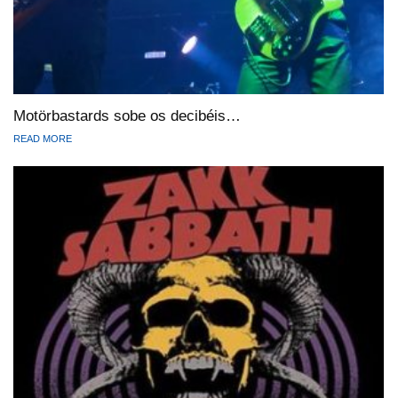
Motörbastards sobe os decibéis…
READ MORE