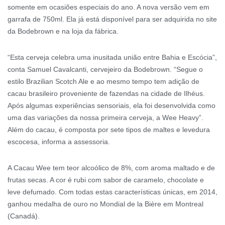
somente em ocasiões especiais do ano. A nova versão vem em
garrafa de 750ml. Ela já está disponível para ser adquirida no site
da Bodebrown e na loja da fábrica.
“Esta cerveja celebra uma inusitada união entre Bahia e Escócia”,
conta Samuel Cavalcanti, cervejeiro da Bodebrown. “Segue o
estilo Brazilian Scotch Ale e ao mesmo tempo tem adição de
cacau brasileiro proveniente de fazendas na cidade de Ilhéus.
Após algumas experiências sensoriais, ela foi desenvolvida como
uma das variações da nossa primeira cerveja, a Wee Heavy”.
Além do cacau, é composta por sete tipos de maltes e levedura
escocesa, informa a assessoria.
A Cacau Wee tem teor alcoólico de 8%, com aroma maltado e de
frutas secas. A cor é rubi com sabor de caramelo, chocolate e
leve defumado. Com todas estas características únicas, em 2014,
ganhou medalha de ouro no Mondial de la Bière em Montreal
(Canadá).