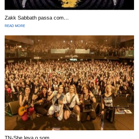
Zakk Sabbath passa com…
READ MORE
TN-She leva o som…