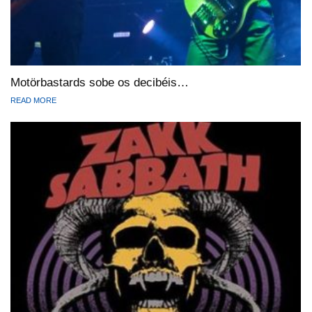
Motörbastards sobe os decibéis…
READ MORE