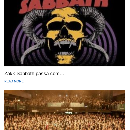
Zakk Sabbath passa com…
READ MORE