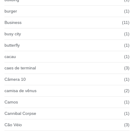
burger
(1)
Business
(11)
busy city
(1)
butterfly
(1)
cacau
(1)
caes de terminal
(3)
Câmera 10
(1)
camisa de vênus
(2)
Camos
(1)
Cannibal Corpse
(1)
Cão Véio
(3)