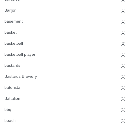
Bar[on
(1)
basement
(1)
basket
(1)
basketball
(2)
basketball player
(1)
bastards
(1)
Bastards Brewery
(1)
baterista
(1)
Battalion
(1)
bbq
(1)
beach
(1)