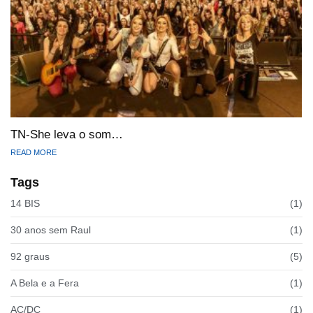
TN-She leva o som…
READ MORE
Tags
14 BIS
(1)
30 anos sem Raul
(1)
92 graus
(5)
A Bela e a Fera
(1)
AC/DC
(1)