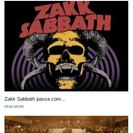
Zakk Sabbath passa com…
READ MORE