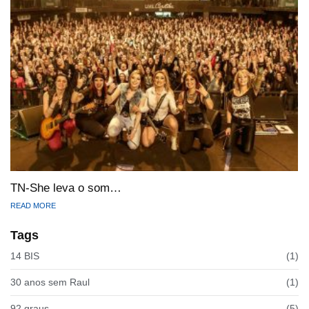
TN-She leva o som…
READ MORE
Tags
14 BIS
(1)
30 anos sem Raul
(1)
92 graus
(5)