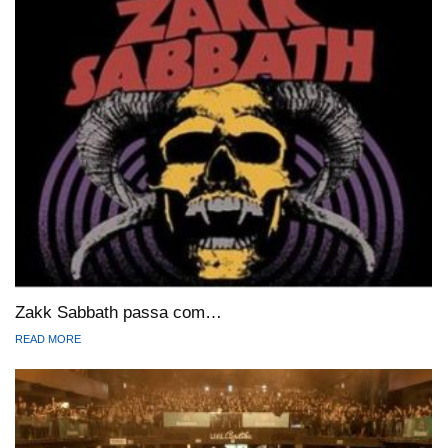
Zakk Sabbath passa com…
READ MORE