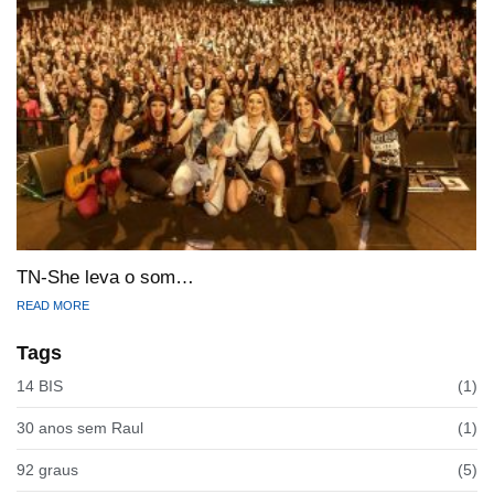
TN-She leva o som…
READ MORE
Tags
14 BIS
(1)
30 anos sem Raul
(1)
92 graus
(5)