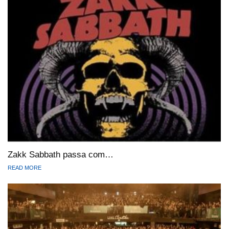
Zakk Sabbath passa com…
READ MORE