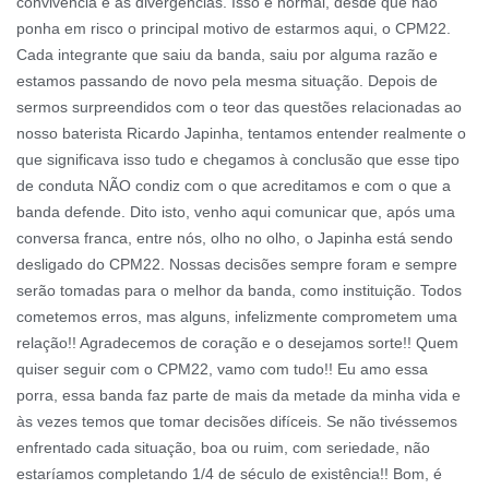
convivência e as divergências. Isso é normal, desde que não
ponha em risco o principal motivo de estarmos aqui, o CPM22.
Cada integrante que saiu da banda, saiu por alguma razão e
estamos passando de novo pela mesma situação. Depois de
sermos surpreendidos com o teor das questões relacionadas ao
nosso baterista Ricardo Japinha, tentamos entender realmente o
que significava isso tudo e chegamos à conclusão que esse tipo
de conduta NÃO condiz com o que acreditamos e com o que a
banda defende. Dito isto, venho aqui comunicar que, após uma
conversa franca, entre nós, olho no olho, o Japinha está sendo
desligado do CPM22. Nossas decisões sempre foram e sempre
serão tomadas para o melhor da banda, como instituição. Todos
cometemos erros, mas alguns, infelizmente comprometem uma
relação!! Agradecemos de coração e o desejamos sorte!! Quem
quiser seguir com o CPM22, vamo com tudo!! Eu amo essa
porra, essa banda faz parte de mais da metade da minha vida e
às vezes temos que tomar decisões difíceis. Se não tivéssemos
enfrentado cada situação, boa ou ruim, com seriedade, não
estaríamos completando 1/4 de século de existência!! Bom, é