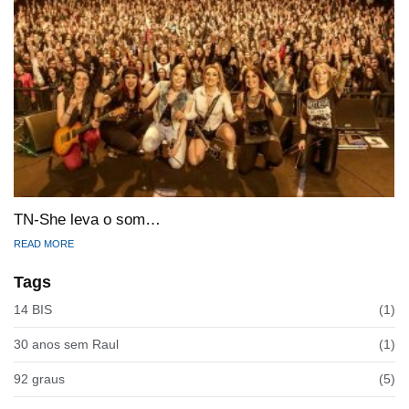
TN-She leva o som…
READ MORE
Tags
14 BIS
(1)
30 anos sem Raul
(1)
92 graus
(5)