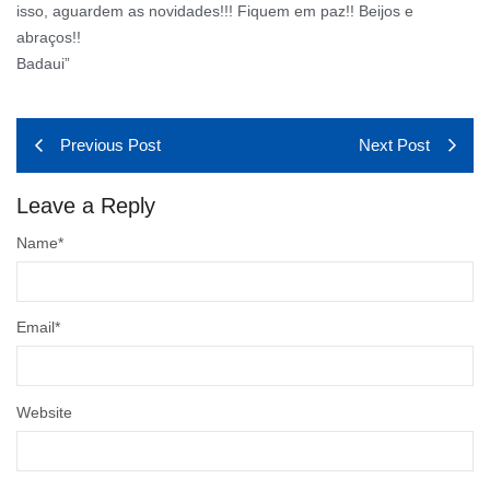
isso, aguardem as novidades!!! Fiquem em paz!! Beijos e
abraços!!
Badaui”
Previous Post
Next Post
Leave a Reply
Name
*
Email
*
Website