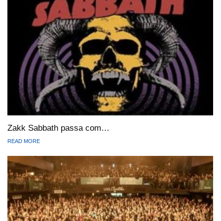
Zakk Sabbath passa com…
READ MORE