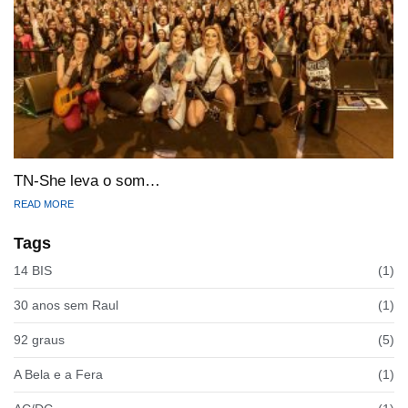
TN-She leva o som…
READ MORE
Tags
14 BIS
(1)
30 anos sem Raul
(1)
92 graus
(5)
A Bela e a Fera
(1)