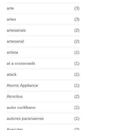
arte
(3)
artes
(3)
artesanais
(2)
artesanal
(2)
artista
(1)
at a crossroads
(1)
atack
(1)
Atomic Appliance
(1)
Atrocitus
(2)
autor curitibano
(1)
autores paranaense
(1)
Axecuter
(2)