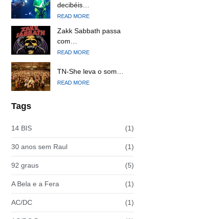
decibéis…
READ MORE
Zakk Sabbath passa
com…
READ MORE
TN-She leva o som…
READ MORE
Tags
14 BIS
(1)
30 anos sem Raul
(1)
92 graus
(5)
A Bela e a Fera
(1)
AC/DC
(1)