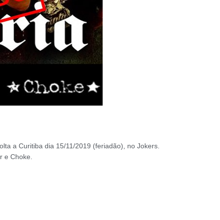
a a Curitiba dia 15/11/2019 (feriadão), no Jokers.
or e Choke.