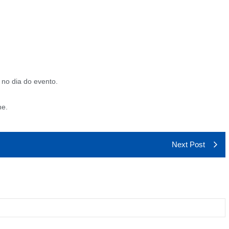
 no dia do evento.
ne.
Next Post