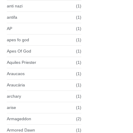
anti nazi
(1)
antifa
(1)
AP
(1)
apes fo god
(1)
Apes Of God
(1)
Aquiles Priester
(1)
Araucaos
(1)
Araucária
(1)
archary
(1)
arise
(1)
Armageddon
(2)
Armored Dawn
(1)