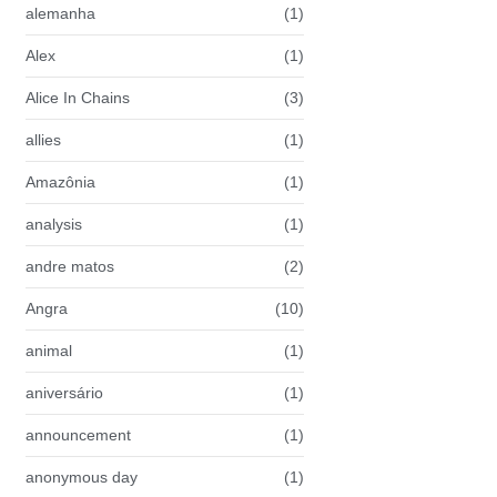
alemanha
(1)
Alex
(1)
Alice In Chains
(3)
allies
(1)
Amazônia
(1)
analysis
(1)
andre matos
(2)
Angra
(10)
animal
(1)
aniversário
(1)
announcement
(1)
anonymous day
(1)