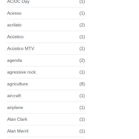
AC/DC Day
(1)
Acesso
(1)
acrilato
(2)
Acústico
(1)
Acústico MTV
(1)
agenda
(2)
agressive rock
(1)
agriculture
(8)
aircraft
(1)
airplane
(1)
Alan Clark
(1)
Alan Merril
(1)