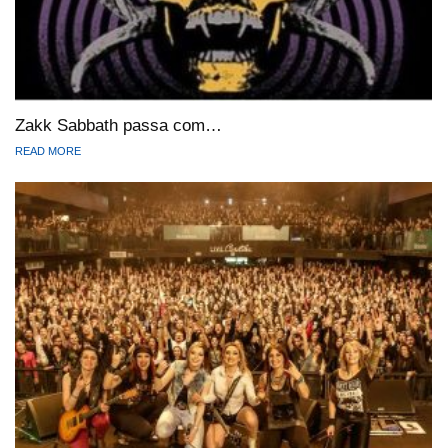
Zakk Sabbath passa com…
READ MORE