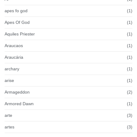
apes fo god
(1)
Apes Of God
(1)
Aquiles Priester
(1)
Araucaos
(1)
Araucária
(1)
archary
(1)
arise
(1)
Armageddon
(2)
Armored Dawn
(1)
arte
(3)
artes
(3)