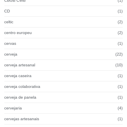
CBGB CWB
(1)
CD
(1)
celtic
(2)
centro europeu
(2)
cervas
(1)
cerveja
(22)
cerveja artesanal
(10)
cerveja caseira
(1)
cerveja colaborativa
(1)
cerveja de panela
(1)
cervejaria
(4)
cervejas artesanais
(1)