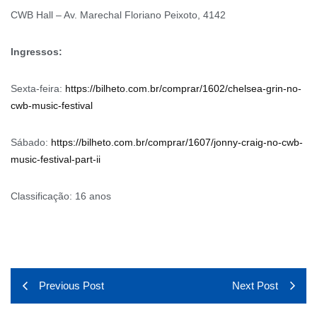
CWB Hall – Av. Marechal Floriano Peixoto, 4142
Ingressos:
Sexta-feira:
https://bilheto.com.br/comprar/1602/chelsea-grin-no-
cwb-music-festival
Sábado:
https://bilheto.com.br/comprar/1607/jonny-craig-no-cwb-
music-festival-part-ii
Classificação: 16 anos
Previous Post
Next Post