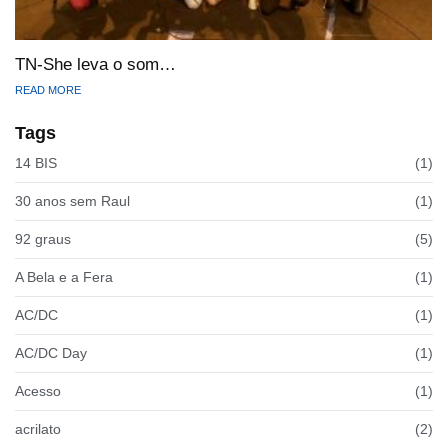
TN-She leva o som…
READ MORE
Tags
14 BIS
(1)
30 anos sem Raul
(1)
92 graus
(5)
A Bela e a Fera
(1)
AC/DC
(1)
AC/DC Day
(1)
Acesso
(1)
acrilato
(2)