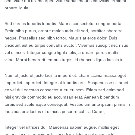
sem vitae dui ullamcorper, vitae varius mauris convallis. Proin at
ornare ligula.
Sed cursus lobortis lobortis. Mauris consectetur congue porta.
Proin nibh purus, ornare malesuada elit sed, porttitor pharetra
neque. Phasellus sed nibh tortor. Mauris at eros dolor. Duis
tincidunt est eu turpis convallis auctor. Vivamus suscipit nec risus
vel ultrices. Integer congue ligula felis, a ornare purus mattis
vitae. Morbi hendrerit tempus turpis, id rhoncus ligula lacinia in.
Nam et justo ut justo lacinia imperdiet. Etiam lacinia massa eget
imperdiet imperdiet. Integer at lobortis orci. Suspendisse sit amet
ex vel dui egestas consectetur eu eu sem. Etiam sed enim sed
nisi gravida commodo eu accumsan erat. Aenean bibendum
turpis sed scelerisque consequat. Vestibulum ante ipsum primis in
faucibus orci luctus et ultrices posuere cubilia Curae;
Integer vel ultrices dui. Maecenas sapien augue, mollis eget
mauris iaculis, maximus lacinia diam. Etiam vel enim justo.