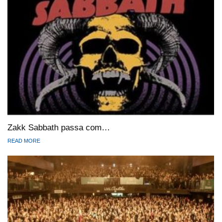
Zakk Sabbath passa com…
READ MORE