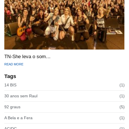
TN-She leva o som…
READ MORE
Tags
14 BIS
(1)
30 anos sem Raul
(1)
92 graus
(5)
A Bela e a Fera
(1)
AC/DC
(1)