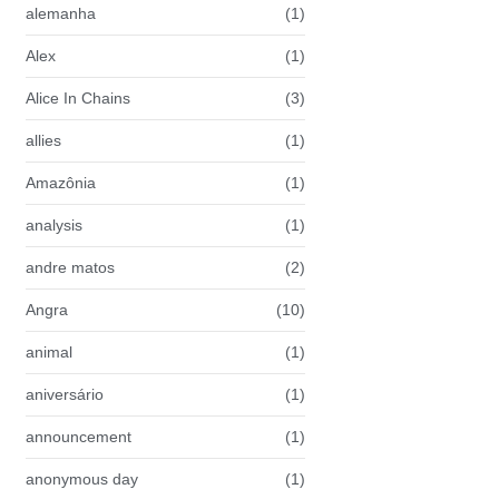
alemanha
(1)
Alex
(1)
Alice In Chains
(3)
allies
(1)
Amazônia
(1)
analysis
(1)
andre matos
(2)
Angra
(10)
animal
(1)
aniversário
(1)
announcement
(1)
anonymous day
(1)