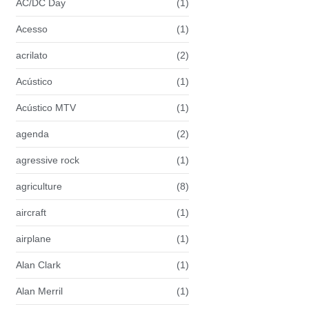
AC/DC Day
(1)
Acesso
(1)
acrilato
(2)
Acústico
(1)
Acústico MTV
(1)
agenda
(2)
agressive rock
(1)
agriculture
(8)
aircraft
(1)
airplane
(1)
Alan Clark
(1)
Alan Merril
(1)