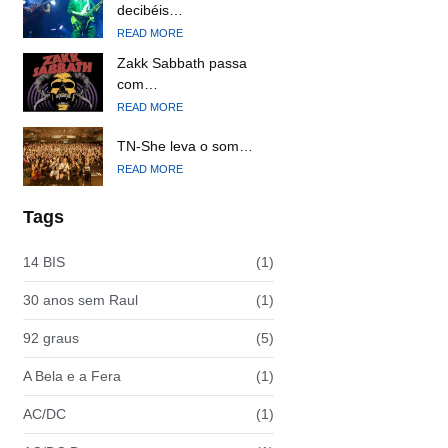
decibéis…
READ MORE
Zakk Sabbath passa
com…
READ MORE
TN-She leva o som…
READ MORE
Tags
14 BIS
(1)
30 anos sem Raul
(1)
92 graus
(5)
A Bela e a Fera
(1)
AC/DC
(1)