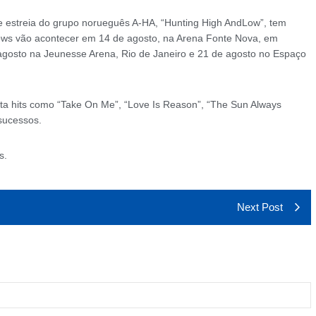
de estreia do grupo norueguês A-HA, “Hunting High AndLow”, tem
ows vão acontecer em 14 de agosto, na Arena Fonte Nova, em
agosto na Jeunesse Arena, Rio de Janeiro e 21 de agosto no Espaço
nta hits como “Take On Me”, “Love Is Reason”, “The Sun Always
 sucessos.
s.
Next Post