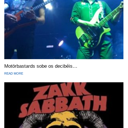
Motörbastards sobe os decibéis…
READ MORE