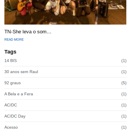
TN-She leva o som…
READ MORE
Tags
14 BIS
(1)
30 anos sem Raul
(1)
92 graus
(5)
A Bela e a Fera
(1)
AC/DC
(1)
AC/DC Day
(1)
Acesso
(1)