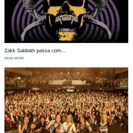
Zakk Sabbath passa com…
READ MORE