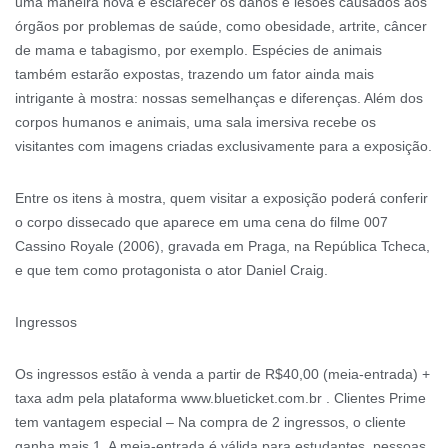
uma maneira nova e esclarecer os danos e lesões causados aos
órgãos por problemas de saúde, como obesidade, artrite, câncer
de mama e tabagismo, por exemplo. Espécies de animais
também estarão expostas, trazendo um fator ainda mais
intrigante à mostra: nossas semelhanças e diferenças. Além dos
corpos humanos e animais, uma sala imersiva recebe os
visitantes com imagens criadas exclusivamente para a exposição.
Entre os itens à mostra, quem visitar a exposição poderá conferir
o corpo dissecado que aparece em uma cena do filme 007
Cassino Royale (2006), gravada em Praga, na República Tcheca,
e que tem como protagonista o ator Daniel Craig.
Ingressos
Os ingressos estão à venda a partir de R$40,00 (meia-entrada) +
taxa adm pela plataforma www.blueticket.com.br . Clientes Prime
tem vantagem especial – Na compra de 2 ingressos, o cliente
ganha mais 1. A meia-entrada é válida para estudantes, pessoas