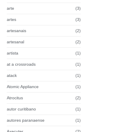
arte
(3)
artes
(3)
artesanais
(2)
artesanal
(2)
artista
(1)
at a crossroads
(1)
atack
(1)
Atomic Appliance
(1)
Atrocitus
(2)
autor curitibano
(1)
autores paranaense
(1)
Axecuter
(2)