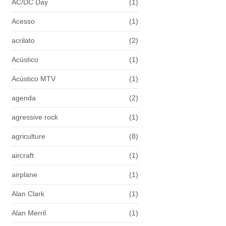
AC/DC Day
(1)
Acesso
(1)
acrilato
(2)
Acústico
(1)
Acústico MTV
(1)
agenda
(2)
agressive rock
(1)
agriculture
(8)
aircraft
(1)
airplane
(1)
Alan Clark
(1)
Alan Merril
(1)