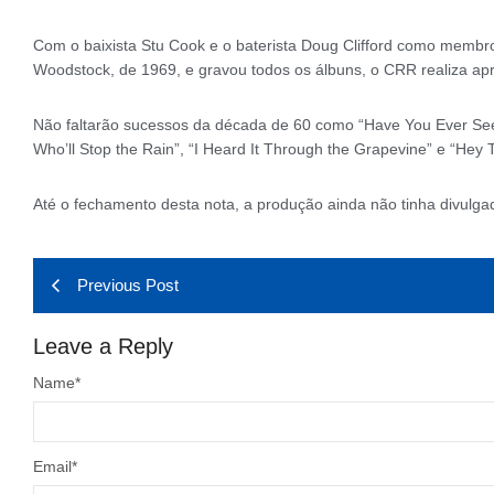
Com o baixista Stu Cook e o baterista Doug Clifford como membr
Woodstock, de 1969, e gravou todos os álbuns, o CRR realiza ap
Não faltarão sucessos da década de 60 como “Have You Ever Seen
Who’ll Stop the Rain”, “I Heard It Through the Grapevine” e “Hey T
Até o fechamento desta nota, a produção ainda não tinha divulga
Previous Post
Leave a Reply
Name
*
Email
*