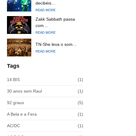
decibéis…
READ MORE
Zakk Sabbath passa
com…
READ MORE
TN-She leva o som…
READ MORE
Tags
14 BIS
(1)
30 anos sem Raul
(1)
92 graus
(5)
A Bela e a Fera
(1)
AC/DC
(1)