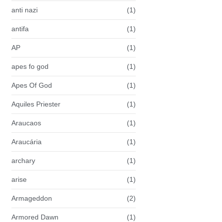
anti nazi
(1)
antifa
(1)
AP
(1)
apes fo god
(1)
Apes Of God
(1)
Aquiles Priester
(1)
Araucaos
(1)
Araucária
(1)
archary
(1)
arise
(1)
Armageddon
(2)
Armored Dawn
(1)