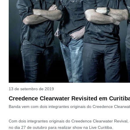
13 de setembro de 2019
Creedence Clearwater Revisited em Curitib
Banda vem com dois integrantes originais do Creedence Clearwat
Com dois integrantes originais do Creedence Clearwater Revival,
no dia 27 de outubro para realizar show na Live Curitiba.