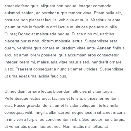
amet eleifend quis, aliquam non neque. Integer commodo
euismod sapien, ac porttitor turpis tempor vitae. Etiam nulla elit,
posuere non placerat iaculis, vehicula et nulla. Vestibulum ante
ipsum primis in faucibus orci luctus et ultrices posuere cubilia
Curae; Donec at malesuada neque. Fusce nibh mi, ultricies
placerat purus non, dictum molestie lectus. Suspendisse erat
quam, vehicula quis ornare at, pretium vitae ante. Aenean finibus
arcu sit amet lorem posuere, quis accumsan eros consectetur.
Integer lorem mi, malesuada vitae mauris sed, hendrerit ornare
justo. Praesent consequat a nunc sit amet ultricies. Suspendisse
ut urna eget urna lacinia faucibus.
Ut nec diam ornare lectus bibendum ultricies id vitae turpis.
Pellentesque lectus arcu, facilisis et felis a, ultrices fermentum
erat. Fusce gravida, dui sit amet tincidunt aliquam, tellus nulla
consequat velit, fringilla ullamcorper neque ipsum sit amet mauris.
In in viverra turpis, eu condimentum nibh. Sed auctor nunc turpis,
ut venenatis quam laoreet nec. Nam mattis nisl tellus, at