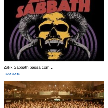
Zakk Sabbath passa com…
READ MORE