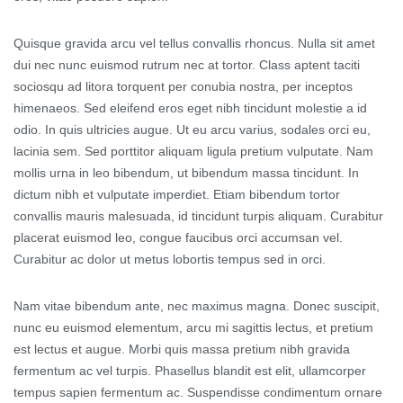
Quisque gravida arcu vel tellus convallis rhoncus. Nulla sit amet
dui nec nunc euismod rutrum nec at tortor. Class aptent taciti
sociosqu ad litora torquent per conubia nostra, per inceptos
himenaeos. Sed eleifend eros eget nibh tincidunt molestie a id
odio. In quis ultricies augue. Ut eu arcu varius, sodales orci eu,
lacinia sem. Sed porttitor aliquam ligula pretium vulputate. Nam
mollis urna in leo bibendum, ut bibendum massa tincidunt. In
dictum nibh et vulputate imperdiet. Etiam bibendum tortor
convallis mauris malesuada, id tincidunt turpis aliquam. Curabitur
placerat euismod leo, congue faucibus orci accumsan vel.
Curabitur ac dolor ut metus lobortis tempus sed in orci.
Nam vitae bibendum ante, nec maximus magna. Donec suscipit,
nunc eu euismod elementum, arcu mi sagittis lectus, et pretium
est lectus et augue. Morbi quis massa pretium nibh gravida
fermentum ac vel turpis. Phasellus blandit est elit, ullamcorper
tempus sapien fermentum ac. Suspendisse condimentum ornare