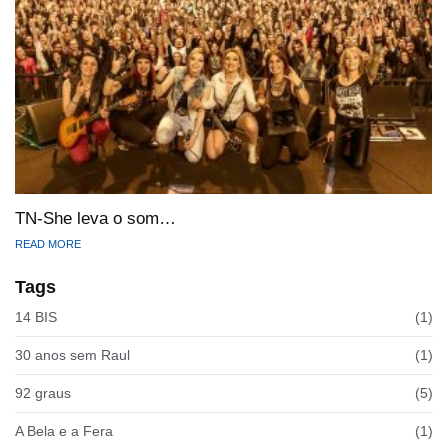
TN-She leva o som…
READ MORE
Tags
14 BIS
(1)
30 anos sem Raul
(1)
92 graus
(5)
A Bela e a Fera
(1)