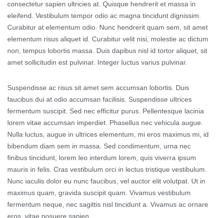
consectetur sapien ultricies at. Quisque hendrerit et massa in
eleifend. Vestibulum tempor odio ac magna tincidunt dignissim.
Curabitur at elementum odio. Nunc hendrerit quam sem, sit amet
elementum risus aliquet id. Curabitur velit nisi, molestie ac dictum
non, tempus lobortis massa. Duis dapibus nisl id tortor aliquet, sit
amet sollicitudin est pulvinar. Integer luctus varius pulvinar.
Suspendisse ac risus sit amet sem accumsan lobortis. Duis
faucibus dui at odio accumsan facilisis. Suspendisse ultrices
fermentum suscipit. Sed nec efficitur purus. Pellentesque lacinia
lorem vitae accumsan imperdiet. Phasellus nec vehicula augue.
Nulla luctus, augue in ultrices elementum, mi eros maximus mi, id
bibendum diam sem in massa. Sed condimentum, urna nec
finibus tincidunt, lorem leo interdum lorem, quis viverra ipsum
mauris in felis. Cras vestibulum orci in lectus tristique vestibulum.
Nunc iaculis dolor eu nunc faucibus, vel auctor elit volutpat. Ut in
maximus quam, gravida suscipit quam. Vivamus vestibulum
fermentum neque, nec sagittis nisl tincidunt a. Vivamus ac ornare
eros, vitae posuere sapien.