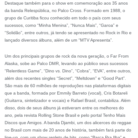
Destaque também para o show em comemoração aos 35 anos
da banda Relespública, no Palco Cross. Formado em 1988, o
grupo de Curitiba ficou conhecido em todo o país com seus
sucessos, como “Minha Menina”, “Nunca Mais”, “Garoa” e
“Solidão”, entre outros, já tendo se apresentado no Rock in Rio e
lançado diversos álbuns, além de um “MTV Apresenta”.
Um dos principais grupos de rock da nova geração, o Far From
Alaska, sobe ao Palco DMR, levando ao público seus sucessos
“Relentless Game”, “Dino vs. Dino”, “Cobra”, “EVA”, entre outros,
além dos recentes singles “Secret”, “Meltdown” e “Good Part”.
São mais de 60 milhões de reproduções nas plataformas digitais
que a banda, formada por Emmily Barreto (vocal), Cris Botareli
(Guitarra, sintetizador e vocais) e Rafael Brasil, contabiliza. Além
disso, dois de seus álbuns já estiveram entre os melhores do
ano, pela revista Rolling Stone Brasil e pelo portal Tenho Mais
Discos que Amigos. A banda Djambi, um dos alicerces do reggae
no Brasil com mais de 20 anos de história, também fará parte do
line-up, com um show repleto de hits, como “Barca Pra Ilha” e