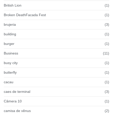
British Lion
(1)
Broken DeathFacada Fest
(1)
brujeria
(3)
building
(1)
burger
(1)
Business
(11)
busy city
(1)
butterfly
(1)
cacau
(1)
caes de terminal
(3)
Câmera 10
(1)
camisa de vênus
(2)