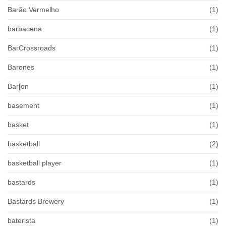
Barão Vermelho
(1)
barbacena
(1)
BarCrossroads
(1)
Barones
(1)
Bar[on
(1)
basement
(1)
basket
(1)
basketball
(2)
basketball player
(1)
bastards
(1)
Bastards Brewery
(1)
baterista
(1)