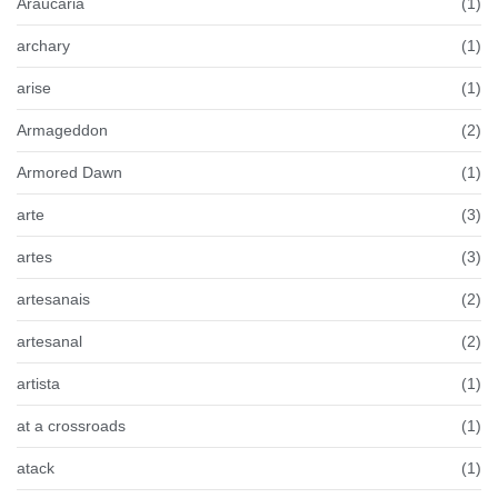
Araucária
(1)
archary
(1)
arise
(1)
Armageddon
(2)
Armored Dawn
(1)
arte
(3)
artes
(3)
artesanais
(2)
artesanal
(2)
artista
(1)
at a crossroads
(1)
atack
(1)