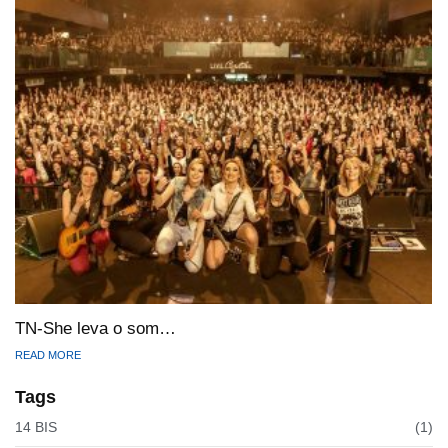
TN-She leva o som…
READ MORE
Tags
14 BIS
(1)