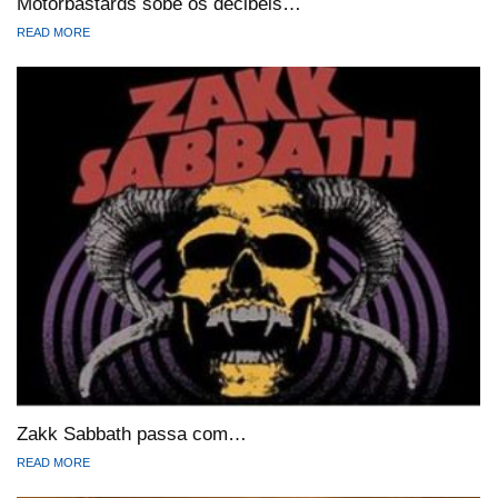
Motörbastards sobe os decibéis…
READ MORE
Zakk Sabbath passa com…
READ MORE